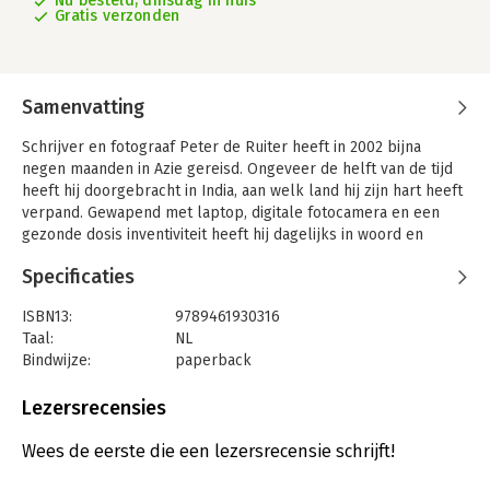
Nu besteld, dinsdag in huis
Gratis verzonden
Samenvatting
Schrijver en fotograaf Peter de Ruiter heeft in 2002 bijna
negen maanden in Azie gereisd. Ongeveer de helft van de tijd
heeft hij doorgebracht in India, aan welk land hij zijn hart heeft
verpand. Gewapend met laptop, digitale fotocamera en een
gezonde dosis inventiviteit heeft hij dagelijks in woord en
beeld een journaal op internet weten te publiceren onder de
Specificaties
titels Daily India en Daily Asia.
De Ruiters compacte observaties bieden een ongebruikelijke
ISBN13:
9789461930316
en persoonlijke blik op mensen en gebruiken in acht landen:
Taal:
NL
India, Sri Lanka, Singapore, IndonesiÃ«, Thailand, Laos, Vietnam
Bindwijze:
paperback
en Cambodja. Bekijk en lees de bijdragen als je ook naar deze
Aantal pagina's:
163
landen wilt, als je er al geweest bent of als je wilt lachen,
Uitgever:
Mijnbestseller B.V.
Lezersrecensies
dromen of je verbazen. Dit is Daily Asia, First impressions every
Druk:
1
day!
Verschijningsdatum:
16-9-2011
Wees de eerste die een lezersrecensie schrijft!