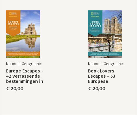
National Geographic
National Geographic
Europe Escapes -
Book Lovers
42 verrassende
Escapes - 53
bestemmingen in
Europese
Europa
bestemmingen voor
€ 20,00
€ 20,00
een literaire reis