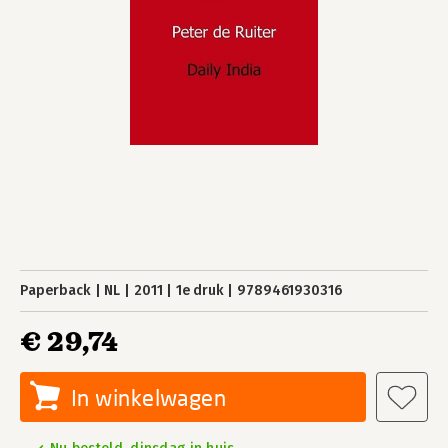
Paperback
NL
2011
1e druk
9789461930316
€ 29,74
In winkelwagen