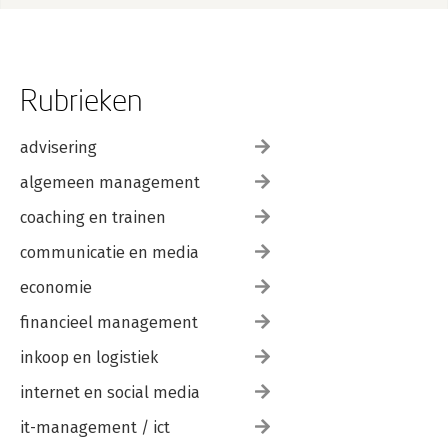
9. Conclusie en discussie
9.1 Terug naar je doel- en vraagstelling
9.2 Het antwoord op je centrale vraag
9.3 De discussie
9.4 De methodologische reflectie
Rubrieken
9.5 Aanbevelingen voor vervolgonderzoek
9.6 Schrijven voor je doelgroep
advisering
Verder lezen
algemeen management
Geraadpleegde literatuur
Trefwoordenregister
coaching en trainen
communicatie en media
economie
financieel management
inkoop en logistiek
internet en social media
it-management / ict