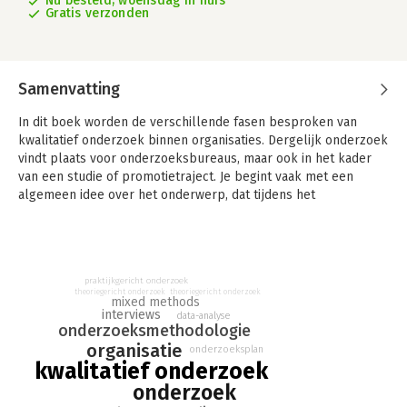
Nu besteld, woensdag in huis
Gratis verzonden
Samenvatting
In dit boek worden de verschillende fasen besproken van
kwalitatief onderzoek binnen organisaties. Dergelijk onderzoek
vindt plaats voor onderzoeksbureaus, maar ook in het kader
van een studie of promotietraject. Je begint vaak met een
algemeen idee over het onderwerp, dat tijdens het
onderzoeksproces steeds verder wordt afgebakend en
verfijnd. Waar moet je beginnen? Wat zijn hulpmiddelen en
valkuilen? En waar moet je naar toewerken om het onderzoek
succesvol af te ronden?
praktijkgericht onderzoek
theoriegericht onderzoek
theoriegericht onderzoek
Kwalitatief onderzoek in organisaties biedt handvatten voor het
mixed methods
interviews
doorlopen van de verschillende fasen van een kwalitatief
data-analyse
onderzoeksmethodologie
onderzoek door de methodologische achtergronden te
organisatie
onderzoeksplan
beschrijven, voorbeelden te geven uit de praktijk en de
kwalitatief onderzoek
uitvoering te ondersteunen met oefeningen en checklists.
onderzoek
In deze nieuwe druk is een hoofdstuk toegevoegd over het