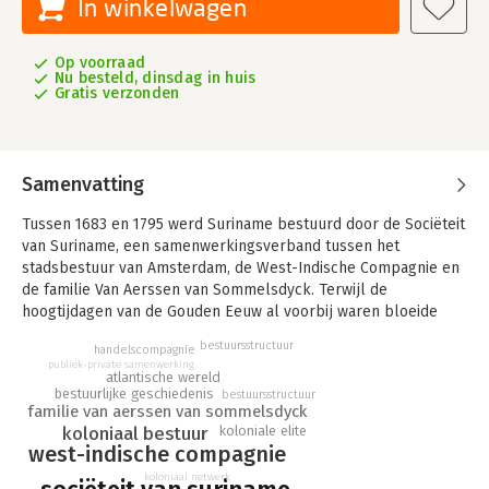
In winkelwagen
Op voorraad
Nu besteld, dinsdag in huis
Gratis verzonden
Samenvatting
Tussen 1683 en 1795 werd Suriname bestuurd door de Sociëteit
van Suriname, een samenwerkingsverband tussen het
stadsbestuur van Amsterdam, de West-Indische Compagnie en
de familie Van Aerssen van Sommelsdyck. Terwijl de
hoogtijdagen van de Gouden Eeuw al voorbij waren bloeide
Suriname gedurende het bestuur van de SvS op.
bestuursstructuur
handelscompagnie
publiek-private samenwerking
Bij de verovering van Suriname en de beroemde 'uitruil' tegen
atlantische wereld
Nieuw Amsterdam (New York) was het nog allerminst zeker dat
bestuurlijke geschiedenis
bestuursstructuur
familie van aerssen van sommelsdyck
de kleine vestiging aan de Surinamerivier werkelijk uit zou
koloniale elite
koloniaal bestuur
groeien tot een bloeiende kolonie. Die bloei kwam echter
west-indische compagnie
tegen een hoge prijs tot stand. Honderdduizenden gevangen
Afrikanen werden in een voor hen onbekend land onder een
koloniaal netwerk