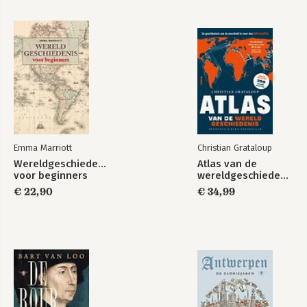
Ooggetuigen van
Koloniaal
de Nederlandse
burgerschap
slavernij
Emma Marriott
Christian Grataloup
Wereldgeschiedenis
Atlas van de
voor beginners
wereldgeschiedenis
€ 22,90
€ 34,99
Bekijk alle boeken