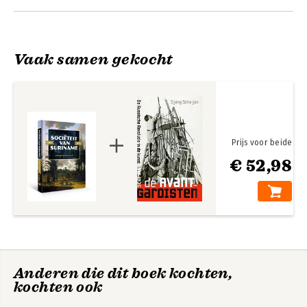
Andere boeken door Karwan Fatah-
Black
Vaak samen gekocht
Prijs voor beide
€ 52,98
Eigendomsstrijd
Ooggetuigen van
de Nederlandse
slavernij
Anderen die dit boek kochten,
kochten ook