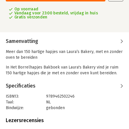
Op voorraad
Vandaag voor 23:00 besteld, vrijdag in huis
Gratis verzonden
Samenvatting
Meer dan 150 hartige hapjes van Laura’s Bakery, met en zonder
oven te bereiden
In Het Borrelhapjes Bakboek van Laura's Bakery vind je ruim
150 hartige hapjes die je met en zonder oven kunt bereiden.
Ook geeft Laura recepten voor sauzen, dips en spreads en
natuurlijk – zoals je van Laura gewend bent – veel tips en
Specificaties
trucs om het nog gemakkelijker te maken. De uitleg is helder,
de ingrediënten goed verkrijgbaar en je hoeft voor deze
ISBN13:
9789462502246
heerlijke hapjes niet lang in de keuken te staan.
Taal:
NL
Bindwijze:
gebonden
Met recepten voor diverse bruschetta, broodstengels, soesjes,
Aantal pagina's:
216
minimuffins, flammkuchen, gevulde eieren, tapenades,
Uitgever:
Forte
Lezersrecensies
hummus, spiesjes, dips, salades en nog veel meer hartige
Druk:
1
heerlijkheden.