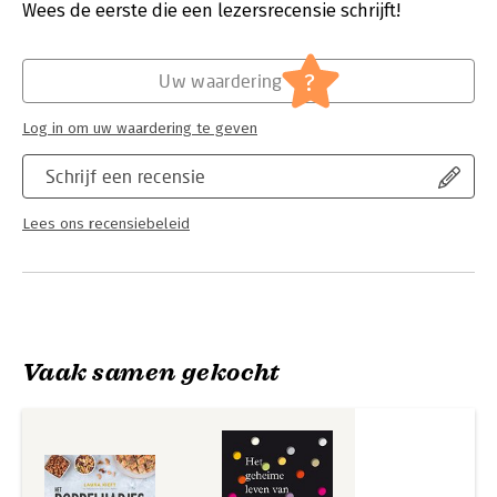
Verschijningsdatum:
9-10-2019
Wees de eerste die een lezersrecensie schrijft!
Laura Kieft is bekend van het populaire bakblog Laura’s
Hoofdrubriek:
Koken en eten
,
Literatuur en romans
Bakery met meer dan een miljoen unieke bezoekers per
?
Uw waardering
maand. Laura maakte nog meer bakboeken bij Forte Culinair:
Het Laura’s Bakery Complete Basisbakboek, 50x Koekjes en
Het Laura’s Bakery Kinderbakboek.
Log in om uw waardering te geven
Schrijf een recensie
Lees ons recensiebeleid
Vaak samen gekocht