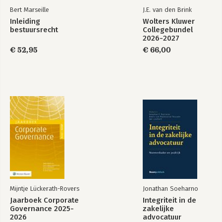
principle
Bert Marseille
J.E. van den Brink
Massimiliano Montini 97
Inleiding
Wolters Kluwer
bestuursrecht
Collegebundel
Zoonotic Disease Emergence and the EU’s Deforestation
2026-2027
Footprint
€ 52,95
€ 66,00
Joanne Scott 105
Invloedrijk
European cooperation with Jan Jans – Some personal
reflections
Richard Macrory 117
The Pursuit of Happiness. Volgen en vinden, in onderwijs, in
recht en in werk
Tom Eijsbouts 123
Een wereld op zich
Adrienne de Moor-van Vugt 129
Mijntje Lückerath-Rovers
Jonathan Soeharno
Jaarboek Corporate
Integriteit in de
Van collectief bestuur (bij vennootschappen, welteverstaan)
Governance 2025-
zakelijke
Jan Berend Wezeman 137
2026
advocatuur