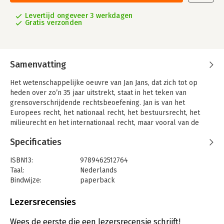
Levertijd ongeveer 3 werkdagen
Gratis verzonden
Samenvatting
Het wetenschappelijke oeuvre van Jan Jans, dat zich tot op
heden over zo’n 35 jaar uitstrekt, staat in het teken van
grensoverschrijdende rechtsbeoefening. Jan is van het
Europees recht, het nationaal recht, het bestuursrecht, het
milieurecht en het internationaal recht, maar vooral van de
interactie tussen die rechtsgebieden.
Specificaties
Grensoverschrijdend was hij al in zijn proefschrift uit 1987
(Grensoverschrijdend milieurecht) en hij is het in de decennia
ISBN13:
9789462512764
die daarop volgden gebleven. De interactie tussen nationaal,
Taal:
Nederlands
internationaal, Europees, milieu- en bestuursrecht is het
Bindwijze:
paperback
centrale thema in zijn oeuvre. Dat thema past hij toe op
Aantal pagina's:
200
algemeen staats- en bestuursrechtelijke onderwerpen als
Uitgever:
Uitgeverij Paris
Lezersrecensies
rechtsbeginselen, rechtsbescherming en
Druk:
1
overheidsaansprakelijkheid. Daarnaast staat het thema centraal
Verschijningsdatum:
5-10-2021
Wees de eerste die een lezersrecensie schrijft!