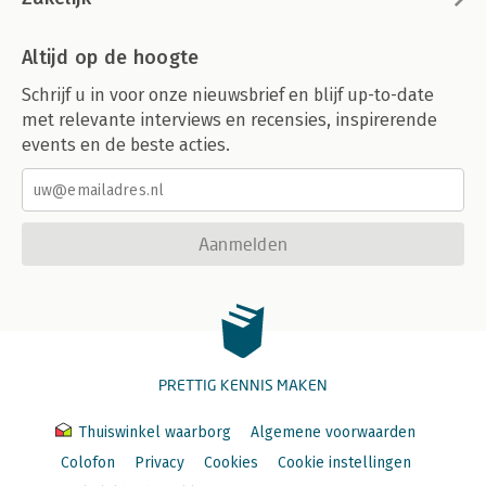
Jochem Wiers 291
Altijd op de hoogte
Toekomst
Schrijf u in voor onze nieuwsbrief en blijf up-to-date
Globalisering van het omgevingsrecht?
met relevante interviews en recensies, inspirerende
Chris Backes 301
events en de beste acties.
Milieuzaken, overheidsongehoorzaamheid en de rol van
ngo’s:een reis door de tijd en mogelijkheden
Annalies Outhuijse en Shannon Bothof 311
Aanmelden
Lang leve het Europese milieurecht
Hanna Sevenster 323
Transboundary environmental law scholarship: towards a focus
on planet Earth
Jonathan Verschuuren 329
PRETTIG KENNIS MAKEN
Thuiswinkel waarborg
Algemene voorwaarden
Colofon
Privacy
Cookies
Cookie instellingen