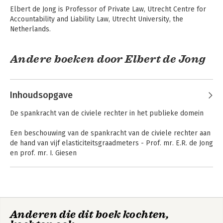
Elbert de Jong is Professor of Private Law, Utrecht Centre for 
Accountability and Liability Law, Utrecht University, the 
Netherlands.
Andere boeken door Elbert de Jong
Asser Procesrecht 1
Opvattingen
Inhoudsopgave
- Beginselen van
onderzoeken
burgerlijk
procesrecht
De spankracht van de civiele rechter in het publieke domein
Een beschouwing van de spankracht van de civiele rechter aan
de hand van vijf elasticiteitsgraadmeters - Prof. mr. E.R. de Jong
en prof. mr. I. Giesen
1 Het testen van de spankracht van de civiele rechter
1.1 Begripsduiding en vraagstelling
Corporate
1.2 Aanleiding: het publieke leven van het civiele recht
Accountability and
Liability for Climate
1.3 Spankracht van de civiele rechter: eerste verkennende
Change
Anderen die dit boek kochten,
gedachten