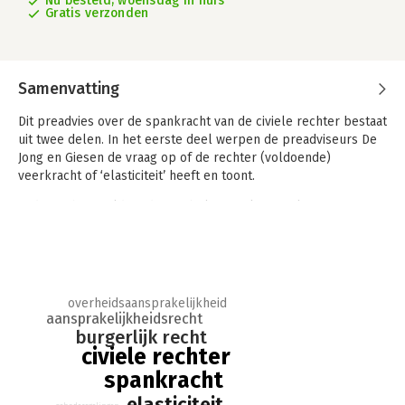
Nu besteld, woensdag in huis
Gratis verzonden
Samenvatting
Dit preadvies over de spankracht van de civiele rechter bestaat
uit twee delen. In het eerste deel werpen de preadviseurs De
Jong en Giesen de vraag op of de rechter (voldoende)
veerkracht of ‘elasticiteit’ heeft en toont.
Is die rechter voldoende flexibel om te kunnen laveren tussen
de wens burgers te beschermen tegen de gevolgen van het
handelen of nalaten van een (inactieve) overheid of een private
partij aan de ene kant en de noodzaak om geen beleidsmaker
of wetgever te worden aan de andere kant? Hoe kunnen we de
(gewenste) mate van elasticiteit van de civiele rechter bepalen
overheidsaansprakelijkheid
(en eventueel meten) en hoe is het nu gesteld met die
aansprakelijkheidsrecht
elasticiteit? De preadviseurs verkennen een aantal
burgerlijk recht
elasticiteitsgraadmeters die dienstbaar kunnen zijn aan het
civiele rechter
beantwoorden van dit soort vragen.
spankracht
elasticiteit
In het tweede deel bespreekt preadviseur Schutgens het