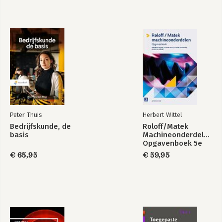
Peter Thuis
Herbert Wittel
Bedrijfskunde, de
Roloff/Matek
basis
Machineonderdelen
Opgavenboek 5e
druk
€ 65,95
€ 59,95