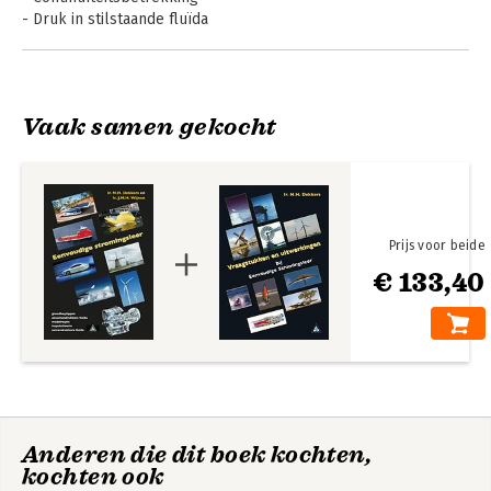
- Druk in stilstaande fluïda
- Wrijvingloze vloeistofstroming
- Visceuze vloeistofstroming
- Modelregels
- Stromingsweerstanden
Vaak samen gekocht
- Impulstheorie
- Stroming van compressibele fluïda
- Belangrijke stofeigenschappen
- Trefwoordenregister
- Antwoorden van vraagstukken
Prijs voor beide
€ 133,40
Anderen die dit boek kochten,
kochten ook