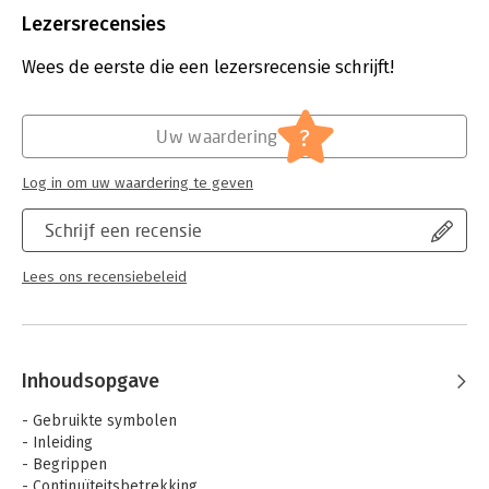
Uitgever:
MK Publishing - CB
Lezersrecensies
Druk:
6
Verschijningsdatum:
3-9-2015
Wees de eerste die een lezersrecensie schrijft!
Hoofdrubriek:
Schoolboeken
?
Uw waardering
Log in om uw waardering te geven
Schrijf een recensie
Lees ons recensiebeleid
Inhoudsopgave
- Gebruikte symbolen
- Inleiding
- Begrippen
- Continuïteitsbetrekking