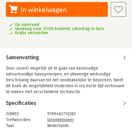
In winkelwagen
Op voorraad
Vandaag voor 23:00 besteld, zaterdag in huis
Gratis verzonden
Samenvatting
Door zoveel mogelijk uit te gaan van eenvoudige
natuurkundige basisprincipes, en uitvoerige wiskundige
beschrijving daarvan tot het noodzakelijke te beperken, biedt
dit boek de mogelijkheid studenten in vrij korte tijd vertrouwd
te maken met verscheidene technische
stromingsverschijnselen, zoals die in de ingenieurspraktijk
Specificaties
voorkomen.
Het gebruik van een groot aantal heldere afbeeldingen en veel
ISBN13:
9789462710283
aandacht voor de oplossingsaanpak van vraagstukken maken
Trefwoorden:
stromingsleer
het boek student-vriendelijk. Hieraan wordt zeker bijgedragen
Taal:
Nederlands
door foto's uit de beroepspraktijk.
Bindwijze:
paperback