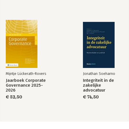
Verdere harmonisatie van het materiële strafrecht? 93
Prof. mr. P.A.M. Mevis
De Richtlijn versterking vermoeden van onschuld 107
Mr. dr. J.S. Nan
Korte beschouwingen op de voorgestelde Richtlijn
terrorismebestrijding 117
Mr. J.H.J. Verbaan
De Richtlijn terrorismebestrijding in procedure 125
Mr. dr. J. Blomsma en mw. mr. L. Ling Ket On
Mijntje Lückerath-Rovers
Jonathan Soeharno
Jaarboek Corporate
Integriteit in de
Governance 2025-
zakelijke
2026
advocatuur
€ 52,50
€ 74,50