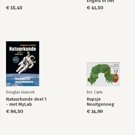
Engels in het
basisonderwijs
€ 15,45
€ 41,50
De LEIDER dat zijn
Over leiderschap
WIJ.
Bekijk alle boeken
Douglas Giancoli
Eric Carle
Natuurkunde deel 1
Rupsje
- met MyLab
Nooitgenoeg
€ 86,50
€ 14,99