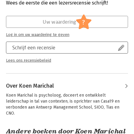
Druk:
1
Wees de eerste die een lezersrecensie schrijft!
Dit boek toont organisaties de weg vooruit. Gebaseerd op
Verschijningsdatum:
9-10-2018
literatuur, gevalsstudies en actieonderzoek bespreken de
auteurs vier ongemakkelijke leiderschapsuitdagingen en de
Hoofdrubriek:
Leiderschap
?
Uw waardering
aanpak ervan. Dit is het werk dat klaarligt voor de leiders die
willen inzetten op een vlakke structuur en meer autonomie.
Log in om uw waardering te geven
In het aparte boekje Ik was een leidinggevende laten we
getuigen aan het woord. De ex-leidinggevenden praten over
Schrijf een recensie
hun initiële angst en onzekerheid bij het verlies van hun positie
en hun zoektocht naar nieuwe vormen en rollen van
Lees ons recensiebeleid
leiderschap.
Over Koen Marichal
Koen Marichal is psycholoog, doceert en ontwikkelt 
leiderschap in tal van contexten, is oprichter van Casa19 en 
verbonden aan Antwerp Management School, SIOO, Tias en 
CNO.
Andere boeken door Koen Marichal