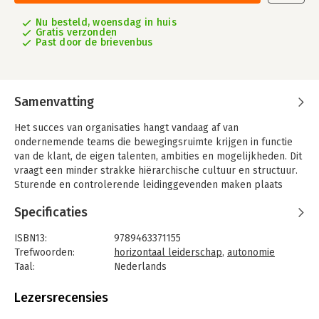
Nu besteld, woensdag in huis
Gratis verzonden
Past door de brievenbus
Samenvatting
Het succes van organisaties hangt vandaag af van
ondernemende teams die bewegingsruimte krijgen in functie
van de klant, de eigen talenten, ambities en mogelijkheden. Dit
vraagt een minder strakke hiërarchische cultuur en structuur.
Sturende en controlerende leidinggevenden maken plaats
voor meer autonome teams.
Specificaties
Het klinkt goed en toch loopt het gemakkelijk fout. De leiders
aan de top tonen te weinig veranderingsmoed. "Ex"-
ISBN13:
9789463371155
leidinggevenden worden aan hun lot overgelaten. Teams lopen
Trefwoorden:
horizontaal leiderschap
,
autonomie
vast in overleg en ergernis. Medewerkers vallen hardnekkig
Taal:
Nederlands
terug op hun vroegere leidinggevenden. Kortom, loskomen
Bindwijze:
paperback
van het juk van de hiërarchie zorgt voor niet te onderschatten
Aantal pagina's:
200
Lezersrecensies
ontwenningsverschijnselen.
Uitgever:
Pelckmans