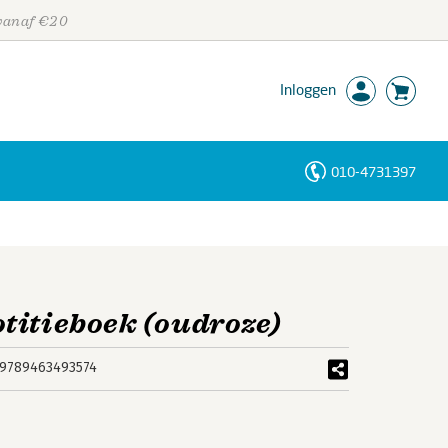
 vanaf €20
Inloggen
010-4731397
Personen
Trefwoorden
titieboek (oudroze)
9789463493574