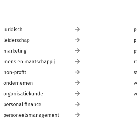
juridisch
p
leiderschap
p
marketing
p
mens en maatschappij
r
non-profit
s
ondernemen
v
organisatiekunde
w
personal finance
personeelsmanagement