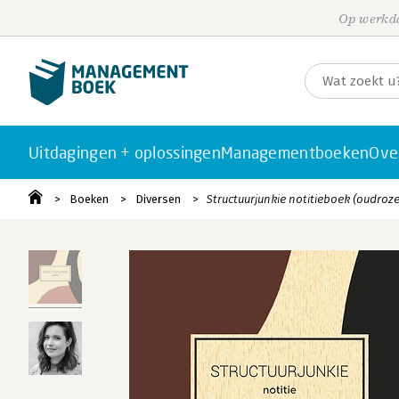
Op werkda
Uitdagingen + oplossingen
Managementboeken
Ove
Boeken
Diversen
Structuurjunkie notitieboek (oudroze