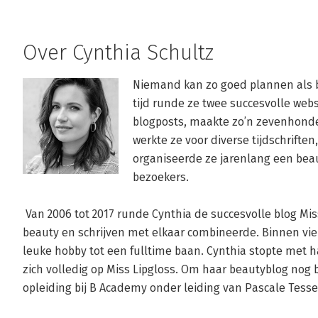
Over Cynthia Schultz
Niemand kan zo goed plannen als bl
tijd runde ze twee succesvolle webs
blogposts, maakte zo’n zevenhonderd
werkte ze voor diverse tijdschriften
organiseerde ze jarenlang een bea
bezoekers.

 Van 2006 tot 2017 runde Cynthia de succesvolle blog Miss Lipgloss, waarop ze haar passies voor 
beauty en schrijven met elkaar combineerde. Binnen vier j
leuke hobby tot een fulltime baan. Cynthia stopte met haa
zich volledig op Miss Lipgloss. Om haar beautyblog nog 
opleiding bij B Academy onder leiding van Pascale Tesser