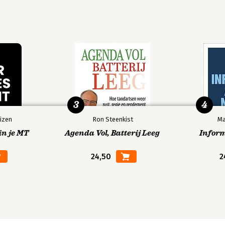
3
4
izen
Ron Steenkist
Ma
in je MT
Agenda Vol, Batterij Leeg
Infor
24,50
2