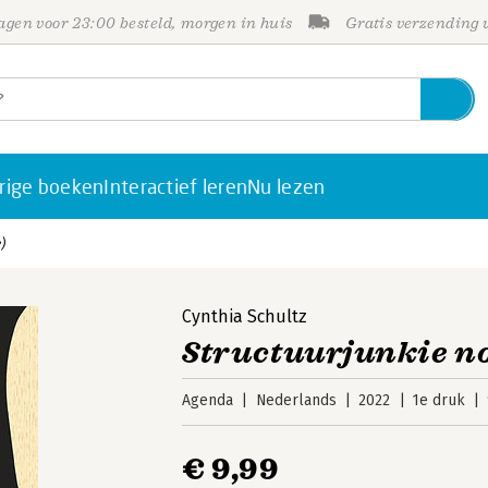
gen voor 23:00 besteld, morgen in huis
Gratis verzending
rige boeken
Interactief leren
Nu lezen
)
Cynthia Schultz
Structuurjunkie no
Agenda
Nederlands
2022
1e druk
€ 9,99