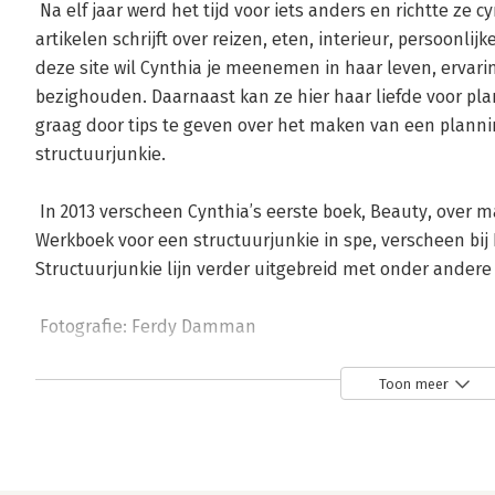
 Na elf jaar werd het tijd voor iets anders en richtte ze cynthia.nl op, een lifestyleblog waarop ze 
artikelen schrijft over reizen, eten, interieur, persoonlij
deze site wil Cynthia je meenemen in haar leven, ervari
bezighouden. Daarnaast kan ze hier haar liefde voor plan
graag door tips te geven over het maken van een plannin
structuurjunkie.

 In 2013 verscheen Cynthia’s eerste boek, Beauty, over make-up en beauty. Haar tweede boek, 
Werkboek voor een structuurjunkie in spe, verscheen bij
Structuurjunkie lijn verder uitgebreid met onder andere
 Fotografie: Ferdy Damman
Toon meer
Andere boeken door Cynthia Schult
Bekijk alle boeken