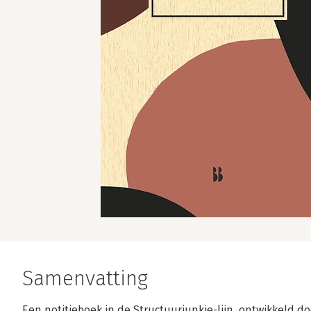
Samenvatting
Een notitieboek in de Structuurjunkie-lijn, ontwikkeld d