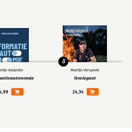
5
rtijn Aslander
Martijn Verspeek
matieautonomie
Goeiegast
4,99
24,34