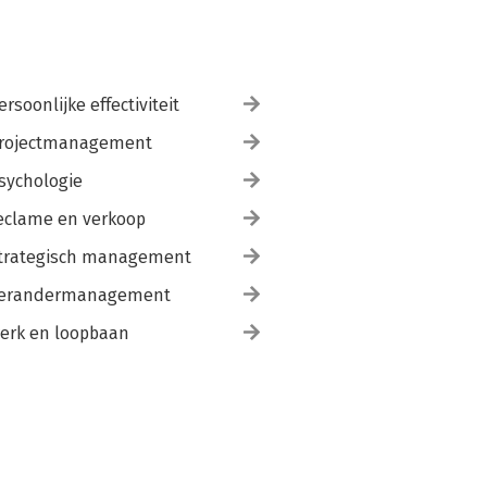
ersoonlijke effectiviteit
rojectmanagement
sychologie
eclame en verkoop
trategisch management
erandermanagement
erk en loopbaan