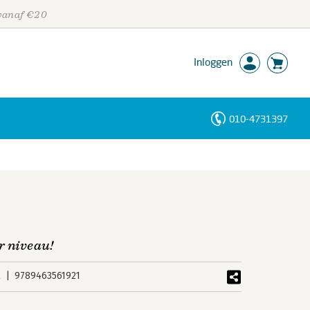
 vanaf €20
Inloggen
010-4731397
Personen
Trefwoorden
r niveau!
k
9789463561921