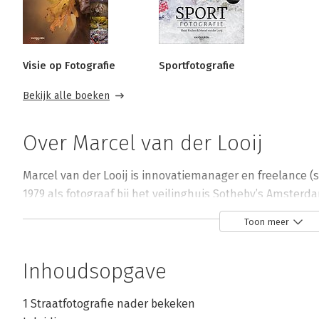
Visie op Fotografie
Sportfotografie
Bekijk alle boeken
Over Marcel van der Looij
Marcel van der Looij is innovatiemanager en freelance (spo
1979 als fotograaf bij het veilinghuis Sotheby’s Amsterda
leerde. Jaren later werd hij gegrepen door het fotografe
Toon meer
sportfotografie een echte passie is geworden. Zijn stijl v
omschrijven als journalistiek, met nadruk op het juiste 
Inhoudsopgave
Hij is al diverse keren onderscheiden en heeft vele prijz
1 Straatfotografie nader bekeken
geeft ook lezingen en workshops. Meer informatie: www.