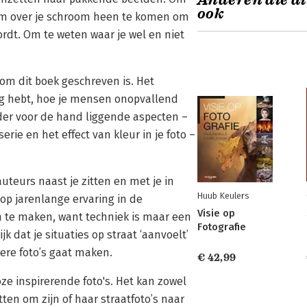
Anderen die di
ook
 Om over je schroom heen te komen om
ordt. Om te weten waar je wel en niet
om dit boek geschreven is. Het
ig hebt, hoe je mensen onopvallend
nder voor de hand liggende aspecten –
rie en het effect van kleur in je foto –
uteurs naast je zitten en met je in
Huub Keulers
 op jarenlange ervaring in de
Visie op
ch te maken, want techniek is maar een
Fotografie
jk dat je situaties op straat ‘aanvoelt’
etere foto’s gaat maken.
€ 42,99
oze inspirerende foto's. Het kan zowel
en om zijn of haar straatfoto’s naar