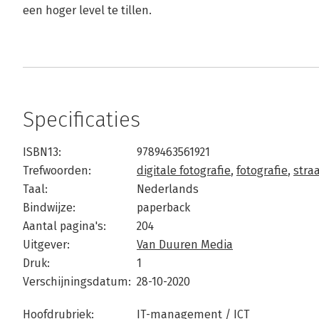
een hoger level te tillen.
Specificaties
ISBN13:
9789463561921
Trefwoorden:
digitale fotografie
,
fotografie
,
stra
Taal:
Nederlands
Bindwijze:
paperback
Aantal pagina's:
204
Uitgever:
Van Duuren Media
Druk:
1
Verschijningsdatum:
28-10-2020
Hoofdrubriek:
IT-management / ICT