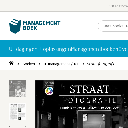
Op werkda
Uitdagingen + oplossingen
Managementboeken
Ove
Boeken
IT-management / ICT
Straatfotografie