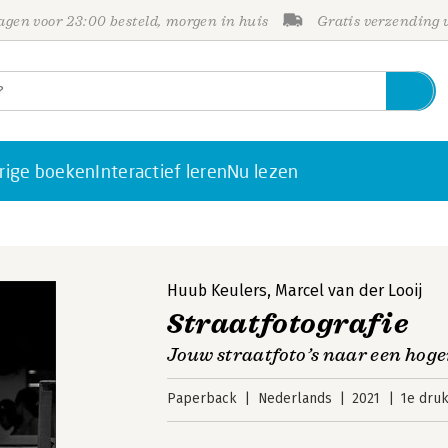
gen voor 23:00 besteld, morgen in huis
Gratis verzending
rige boeken
Interactief leren
Nu lezen
Huub Keulers
,
Marcel van der Looij
Straatfotografie
Jouw straatfoto’s naar een hoge
Paperback
Nederlands
2021
1e dru