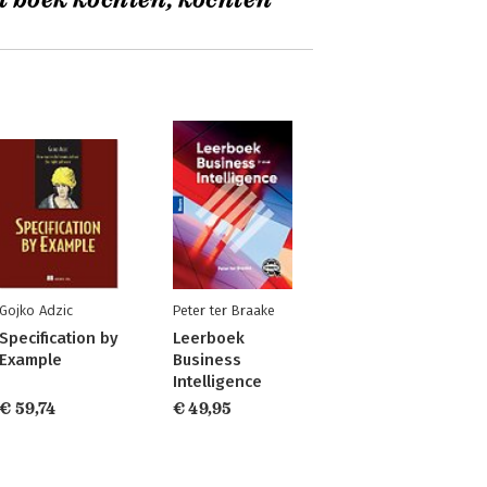
t boek kochten, kochten
Gojko Adzic
Peter ter Braake
Specification by
Leerboek
Example
Business
Intelligence
€ 59,74
€ 49,95