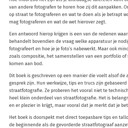
van andere fotografen te horen hoe zij dit aanpakken.
op straat te fotograferen en wat te doen als je betrapt w
mag fotograferen en wat de wet hierover zegt.
Een antwoord hierop krijgen is een van de redenen waar
behandelt bovendien de vraag welke apparatuur je nod
fotografeert en hoe je je foto’s nabewerkt. Maar ook mi
zoals compositie, het samenstellen van een portfolio of se
komen aan bod.
Dit boek is geschreven op een manier die voelt alsof de a
gesprek zijn. Hun werkwijze, tips en trucs zijn gebaseerd
straatfotografie. Ze proberen het vooral niet te technis
heel klein onderdeel van straatfotografie. Het is belangri
en er plezier in krijgt, maar vooral dat je merkt dat je b
Het boek is doorspekt met direct toepasbare tips en tall
de beginnende als de gevorderde straatfotograaf aanzett