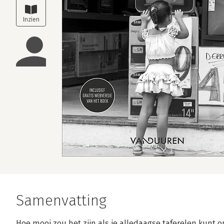
Samenvatting
Hoe mooi zou het zijn als je alledaagse taferelen kun