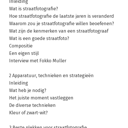
Inleiding
Wat is straatfotografie?
Andere boeken door Marcel van der L
Hoe straatfotografie de laatste jaren is veranderd
Waarom zou je straatfotografie willen beoefenen?
Wat zijn de kenmerken van een straatfotograaf
Bekijk alle boeken
Wat is een goede straatfoto?
Compositie
Een eigen stijl
Interview met Fokko Muller
2 Apparatuur, technieken en strategieën
Inleiding
Wat heb je nodig?
Het juiste moment vastleggen
De diverse technieken
Kleur of zwart-wit?
3 Beste plekken voor straatfotografie