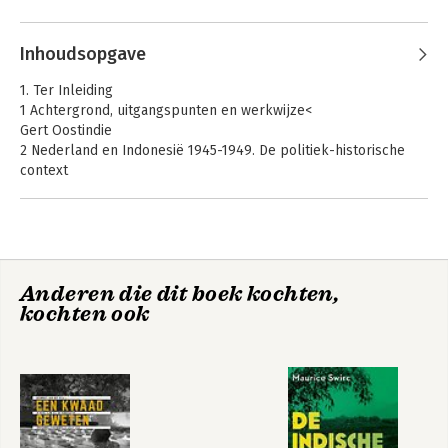
Akademie van Wetenschappen (KNAW).
Andere boeken door NIMH
Inhoudsopgave
1. Ter Inleiding
1 Achtergrond, uitgangspunten en werkwijze<
Gert Oostindie
2 Nederland en Indonesië 1945-1949. De politiek-historische
context
Gert Oostindie
3 De oorlog in Indonesië 1945-1949. De militair-historische
context
Gert Oostindie en Rémy Limpach
Tussenbalans
Anderen die dit boek kochten,
Vrij!
kochten ook
2. Intermezzo
De menselijke maat. Op zoek naar verhalen over de
Indonesische onafhankelijkheidsoorlog
Eveline Buchheim, Fridus Steijlen, Stephanie Welvaart
Bekijk alle boeken
3. Onderzoeksresultaten
1 ‘Haat tegen vreemde elementen en hun medeplichtigen’