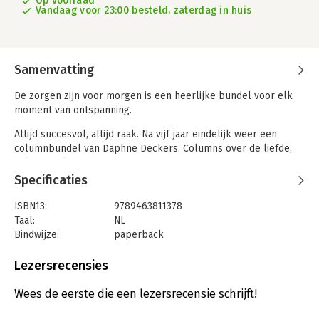
Op voorraad
Vandaag voor 23:00 besteld, zaterdag in huis
Samenvatting
De zorgen zijn voor morgen is een heerlijke bundel voor elk
moment van ontspanning.
Altijd succesvol, altijd raak. Na vijf jaar eindelijk weer een
columnbundel van Daphne Deckers. Columns over de liefde,
seks en relaties, opvoeden en afzien en antwoorden op vragen
waarvan je niet wist dat je ze had: waarom heeft iedereen op tv
Specificaties
van die witte tanden, wat is een kwarrel en moet je nu wel of
niet je vagina stomen tegen een 'ingedutte muts'? In deze
ISBN13:
9789463811378
bundel, met de allerbeste columns van de afgelopen jaren,
Taal:
NL
reflecteert Daphne op het dagelijks leven. Als moeder van
Bindwijze:
paperback
twee kinderen, als echtgenote en als vrouw van de wereld. Met
Aantal pagina's:
240
de zelfspot die we van haar kennen en zonder schroom dingen
Uitgever:
Nieuw Amsterdam
Lezersrecensies
aan te kaarten die haar opvallen.
Druk:
1
Verschijningsdatum:
3-5-2022
Wees de eerste die een lezersrecensie schrijft!
'Het thema dit keer is optimisme, daar kun je nooit genoeg van
hebben, toch?' - Daphne Deckers