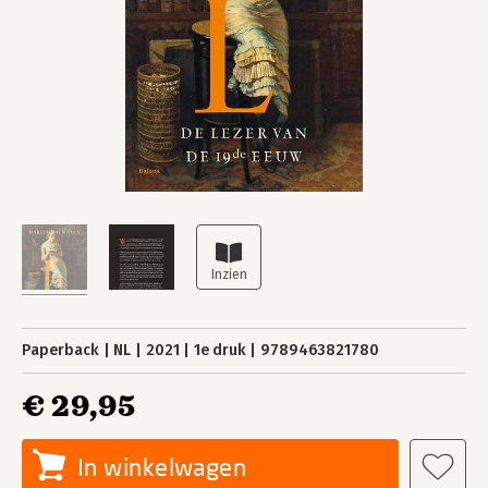
Paperback
NL
2021
1e druk
9789463821780
€ 29,95
In winkelwagen