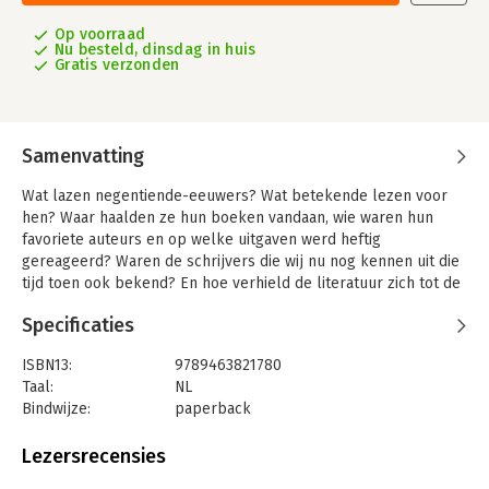
Op voorraad
Nu besteld, dinsdag in huis
Gratis verzonden
Samenvatting
Wat lazen negentiende-eeuwers? Wat betekende lezen voor
hen? Waar haalden ze hun boeken vandaan, wie waren hun
favoriete auteurs en op welke uitgaven werd heftig
gereageerd? Waren de schrijvers die wij nu nog kennen uit die
tijd toen ook bekend? En hoe verhield de literatuur zich tot de
omwentelingen in de maatschappij?
Specificaties
In het even vernieuwende als meeslepende L zet Marita
Mathijsen haar eigentijdse leesbril af en verplaatst ze zich in
ISBN13:
9789463821780
de negentiende-eeuwse boekenliefhebber. Letterlijk, want ze
Taal:
NL
laat deze lezer, die ze L noemt, geregeld zelf aan het woord
Bindwijze:
paperback
komen in fictieve dagboekfragmenten. Doelbewust negeert
Aantal pagina's:
464
Mathijsen daarbij de grens tussen literatuur en wetenschap.
Uitgever:
Balans
Lezersrecensies
Druk:
1
Het resultaat is een verbluffende nieuwe kijk op een