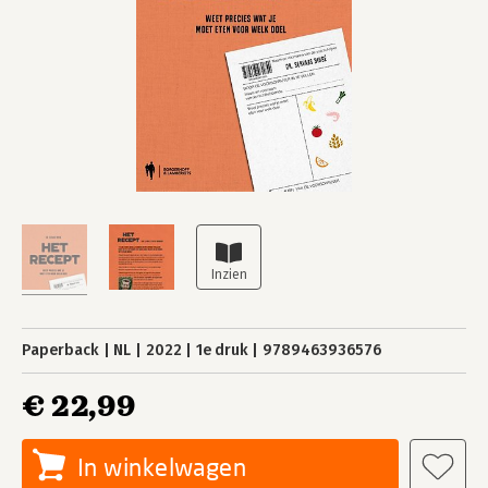
Paperback
NL
2022
1e druk
9789463936576
€ 22,99
In winkelwagen