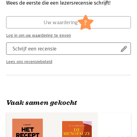
Verschijningsdatum:
11-3-2022
Wees de eerste die een lezersrecensie schrijft!
behulp van enkele recepten, je nodig hebt voor jouw doel en
aangepast aan jouw situatie.
Hoofdrubriek:
Gezondheid
?
Uw waardering
Log in om uw waardering te geven
Schrijf een recensie
Lees ons recensiebeleid
Vaak samen gekocht