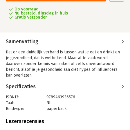
Op voorraad
Nu besteld, dinsdag in huis
Gratis verzonden
Samenvatting
Dat er een duidelijk verband is tussen wat je eet en drinkt en
je gezondheid, dat is welbekend. Maar al te vaak wordt
daarover zonder kennis van zaken of zelfs onverantwoord
bericht, alsof je je gezondheid aan diet hypes of influencers
kan overlaten.
Dokter Servaas Bingé laat de wetenschap spreken én zijn
Specificaties
ervaring. Hij nodigt je uit om aan de hand van dit boek een
voedingsplan voor jezelf op te maken, rekening houdend met
ISBN13:
9789463936576
jouw voorkeuren (wat is je specifieke doel? eet je geen vlees?
Taal:
NL
heb je allergieën?...): een gezond metabolismeplan, of een
Bindwijze:
paperback
detoxplan, een energieplan, een healty mindplan, een gewoon-
Aantal pagina's:
192
gezondplan.
Uitgever:
Borgerhoff & Lamberigts
Lezersrecensies
Heel gedetailleerd vertelt hij ons welke voedingsmiddelen
Druk:
1
(groenten en fruit, granen, noten, vlees en vis, dranken...), mét