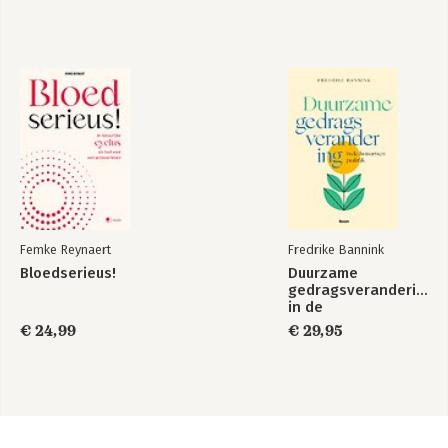
Femke Reynaert
Fredrike Bannink
Bloedserieus!
Duurzame
gedragsverandering
in de
huisartsenpraktijk
€ 24,99
€ 29,95