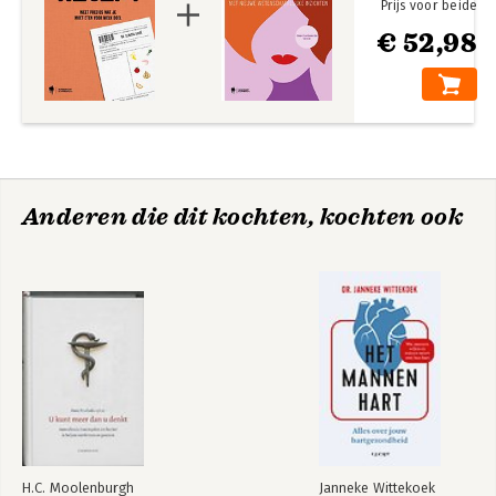
Prijs voor beide
€ 52,98
Anderen die dit kochten, kochten ook
H.C. Moolenburgh
Janneke Wittekoek