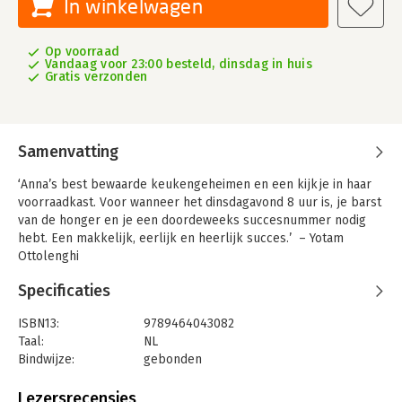
In winkelwagen
Op voorraad
Vandaag voor 23:00 besteld, dinsdag in huis
Gratis verzonden
Samenvatting
‘Anna’s best bewaarde keukengeheimen en een kijkje in haar
voorraadkast. Voor wanneer het dinsdagavond 8 uur is, je barst
van de honger en je een doordeweeks succesnummer nodig
hebt. Een makkelijk, eerlijk en heerlijk succes.’ – Yotam
Ottolenghi
Supersimpele vegetarische recepten die barsten van de smaak
Specificaties
en vriendelijk zijn voor de planeet
ISBN13:
9789464043082
In Anna's perfecte smaken staan twaalf superhelden centraal
Taal:
NL
die je eten gegarandeerd geweldig laten smaken. Elk
Bindwijze:
gebonden
hoofdstuk draait om een basisingrediënt dat je altijd wel in huis
Aantal pagina's:
352
hebt, zoals citroenen, olijfolie, uien, tahin of azijn. Daarmee
Uitgever:
Fontaine Uitgevers
Lezersrecensies