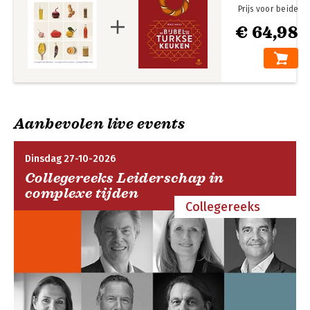
Prijs voor beide
‘Slim, smakelijk, oprecht en gezond. Anna krijgt het weer voor
€ 64,98
elkaar!’ – Jamie Oliver
Aanbevolen live events
Dinsdag 27-10-2026
Collegereeks Leiderschap in
complexe tijden
Collegereeks