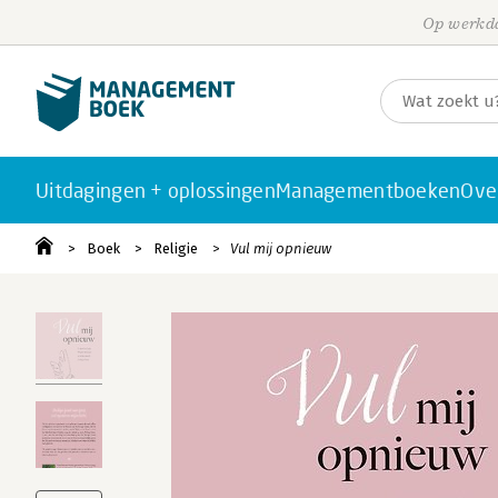
Op werkda
Uitdagingen + oplossingen
Managementboeken
Ove
Boek
Religie
Vul mij opnieuw