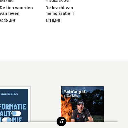
Jen Wilkin
Priscilla Docter
De tien woorden
De kracht van
van leven
memorisatie II
€ 18,99
€ 19,99
5