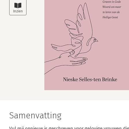
Samenvatting
Vul mij opnieuw is geschreven voor gelovige vrouwen die