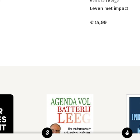
n
Gerrit ten Berge
Leven met impact
€ 14,99
3
4