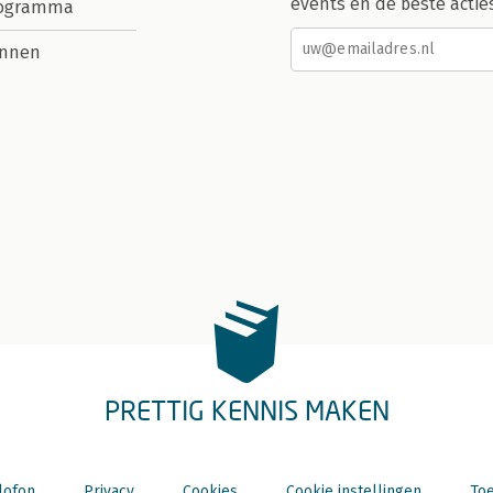
events en de beste actie
rogramma
nnen
PRETTIG KENNIS MAKEN
lofon
Privacy
Cookies
Cookie instellingen
Toe