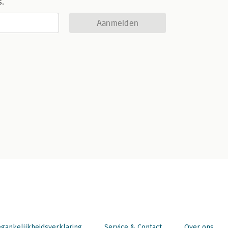
s.
Aanmelden
gankelijkheidsverklaring
Service & Contact
Over ons