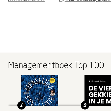
Lees ons recensiebeleid
Log in om uw waardering te geve
Managementboek Top 100
1
2