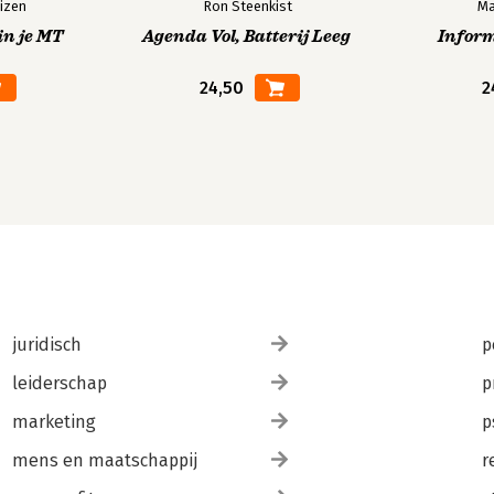
izen
Ron Steenkist
Ma
in je MT
Agenda Vol, Batterij Leeg
Infor
24,50
2
juridisch
p
leiderschap
p
marketing
p
mens en maatschappij
r