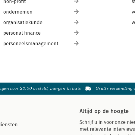
non-profit
s
ondernemen
v
organisatiekunde
w
personal finance
personeelsmanagement
gen voor 23:00 besteld, morgen in huis
Gratis verzending
Altijd op de hoogte
Schrijf u in voor onze nie
diensten
met relevante interviews