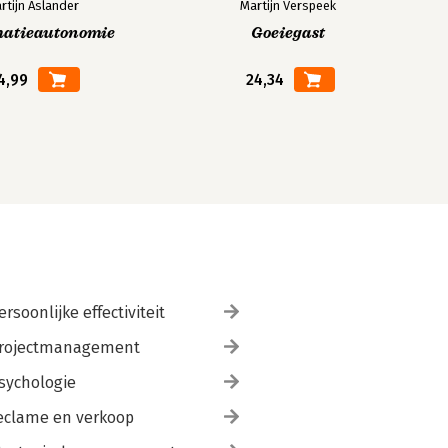
rtijn Aslander
Martijn Verspeek
matieautonomie
Goeiegast
4,99
24,34
ersoonlijke effectiviteit
rojectmanagement
sychologie
eclame en verkoop