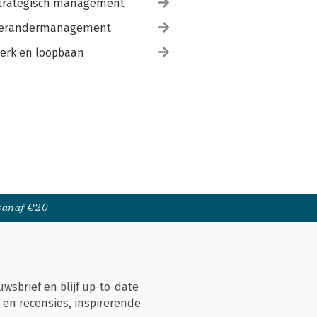
trategisch management
erandermanagement
erk en loopbaan
 vanaf €20
uwsbrief en blijf up-to-date
 en recensies, inspirerende