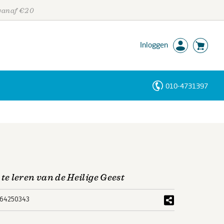
 vanaf €20
Inloggen
010-4731397
Personen
Trefwoorden
e leren van de Heilige Geest
64250343