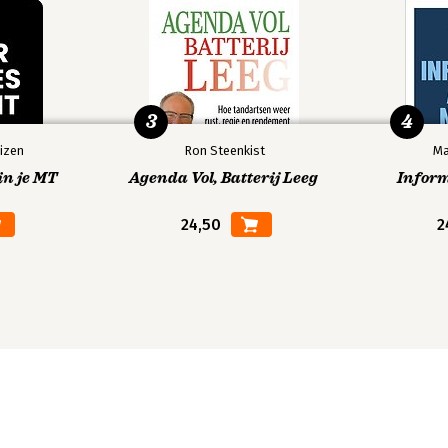
3
4
izen
Ron Steenkist
Ma
in je MT
Agenda Vol, Batterij Leeg
Infor
24,50
2