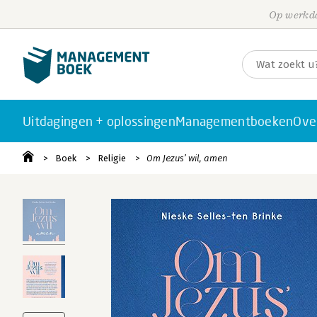
Op werkda
Uitdagingen + oplossingen
Managementboeken
Ove
Boek
Religie
Om Jezus’ wil, amen