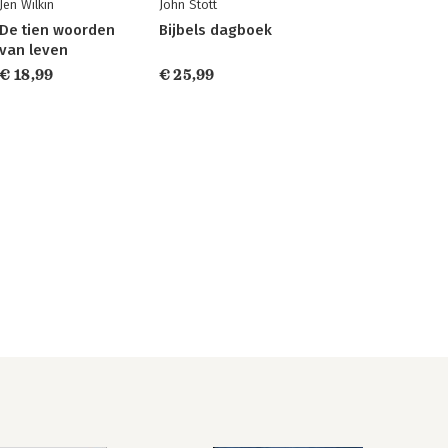
Jen Wilkin
John Stott
De tien woorden
Bijbels dagboek
van leven
€ 18,99
€ 25,99