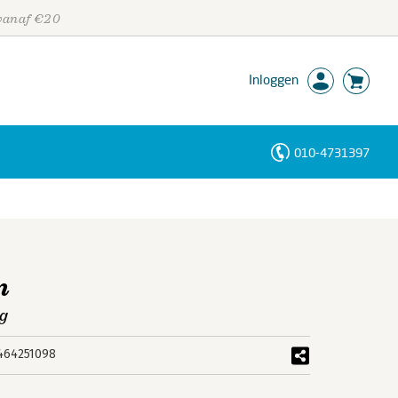
 vanaf €20
Inloggen
010-4731397
Personen
Trefwoorden
n
g
464251098