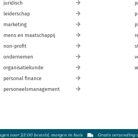
juridisch
p
leiderschap
p
marketing
p
mens en maatschappij
r
non-profit
s
ondernemen
v
organisatiekunde
w
personal finance
personeelsmanagement
gen voor 23:00 besteld, morgen in huis
Gratis verzending