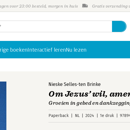
gen voor 23:00 besteld, morgen in huis
Gratis verzending
rige boeken
Interactief leren
Nu lezen
Nieske Selles-ten Brinke
Om Jezus’ wil, ame
Groeien in gebed en dankzeggin
Paperback
NL
2024
1e druk
9789