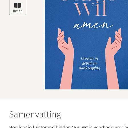
Samenvatting
Hoe leer je luisterend bidden? En wat is voorbede precies