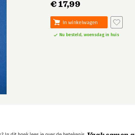
€ 17,99
In winkelwagen
Nu besteld, woensdag in huis
Vaak samen g
? In dit boek lees je over de betekenis