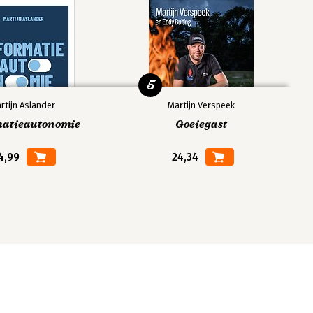
5
rtijn Aslander
Martijn Verspeek
matieautonomie
Goeiegast
4,99
24,34