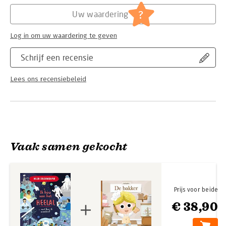
Hoofdrubriek:
Jeugd
Serie:
Mijn droombaan
?
Uw waardering
Log in om uw waardering te geven
Schrijf een recensie
Lees ons recensiebeleid
Vaak samen gekocht
Prijs voor beide
€ 38,90