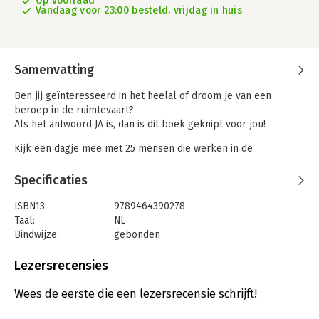
Op voorraad
Vandaag voor 23:00 besteld, vrijdag in huis
Samenvatting
Ben jij geïnteresseerd in het heelal of droom je van een
beroep in de ruimtevaart?
Als het antwoord JA is, dan is dit boek geknipt voor jou!
Kijk een dagje mee met 25 mensen die werken in de
ruimtevaart.
Je komt te weten wat een astronaut zoal doet, hoe je
Specificaties
astronoom wordt,
wat een ruimteadvocaat moet kunnen en nog veel, veel meer.
ISBN13:
9789464390278
Wil je zelf ruimtepakken ontwerpen, satellieten bouwen of de
Taal:
NL
gezondheid van een astronaut controleren?
Bindwijze:
gebonden
In dit boek vol boeiende weetjes ontdek je een wereld aan
Aantal pagina's:
48
mogelijkheden.
Uitgever:
Corona
Lezersrecensies
Druk:
1
Verschijningsdatum:
11-10-2022
Wees de eerste die een lezersrecensie schrijft!