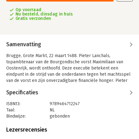
Op voorraad
Nu besteld, dinsdag in huis
Gratis verzonden
Samenvatting
Brugge, Grote Markt, 22 maart 1488. Pieter Lanchals,
topambtenaar van de Bourgondische vorst Maximiliaan van
Oostenrijk, wordt onthoofd. Deze executie betekent een
eindpunt in de strijd van de onderdanen tegen het machtsspel
van de vorst en zijn onverzadigbare financiële honger. Pieter
Lanchals klimt snel op de sociale ladder. Van loopjongen die
Specificaties
het geld naar de troepen brengt tot de man die mee het
financieel beleid bepaalt. Via zijn activiteiten komt Lanchals
ISBN13:
9789464712247
niet alleen in contact met vorsten, prelaten en hoge
Taal:
NL
edellieden maar ook met de grote Italiaanse bankiershuizen en
Bindwijze:
gebonden
de milieus van kunstenaars en ambachtslieden. Het bij
Aantal pagina's:
400
momenten brutale optreden van Pieter Lanchals toont de
Uitgever:
Sterck & De Vreese
Lezersrecensies
keerzijde van dit succesverhaal. Vooral de Vlaamse, Hollandse
Druk:
1
en Zeeuwse onderdanen betalen letterlijk een zeer hoge prijs