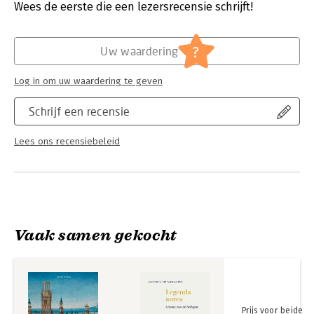
Verschijningsdatum:
15-9-2025
Wees de eerste die een lezersrecensie schrijft!
voor de uitbouw van een ‘centrale’ staat.
Hoofdrubriek:
Geschiedenis
?
Uw waardering
Log in om uw waardering te geven
Schrijf een recensie
Lees ons recensiebeleid
Vaak samen gekocht
Prijs voor beide