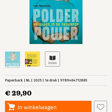
Paperback
NL
2025
1e druk
9789464712865
€ 29,90
In winkelwagen