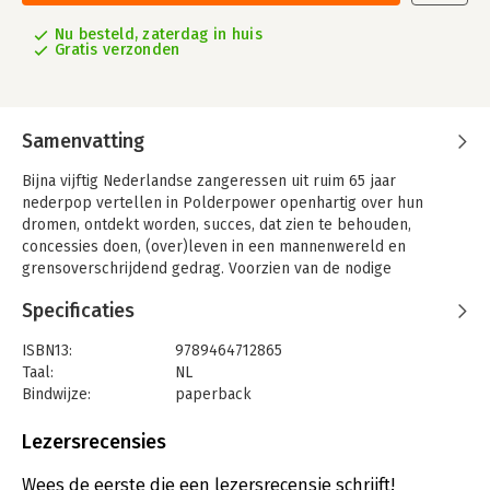
Nu besteld, zaterdag in huis
Gratis verzonden
Samenvatting
Bijna vijftig Nederlandse zangeressen uit ruim 65 jaar
nederpop vertellen in Polderpower openhartig over hun
dromen, ontdekt worden, succes, dat zien te behouden,
concessies doen, (over)leven in een mannenwereld en
grensoverschrijdend gedrag. Voorzien van de nodige
historische context en met medewerking van tal van
Specificaties
topfotografen is dit een rijk geïllustreerde ode aan al die
sterke vrouwen die koste wat kost het podium beklommen om
ISBN13:
9789464712865
te zingen en gehoord te worden.
Taal:
NL
Met medewerking van onder anderen Imca Marina, Bonnie St.
Bindwijze:
paperback
Claire, Lenny Kuhr, Anita Meyer, Angela Groothuizen, Mathilde
Aantal pagina's:
328
Santing, Frédérique Spigt, Lois Lane, Anita Doth, Trijntje
Uitgever:
Noordboek - Van Gorcum
Lezersrecensies
Oosterhuis, Edsilia Rombley, Ellen ten Damme, Hind, Do, Berget
Druk:
1
Lewis, Roxeanne Hazes, Numidia El Morabet en Tabitha.
Verschijningsdatum:
4-4-2025
Wees de eerste die een lezersrecensie schrijft!