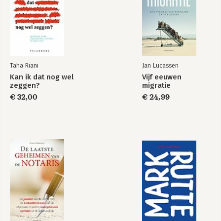
Arbo – eerste aanzet tot werken, of toch niet?
21 augustus 2021 – 1 jaar kanker
Eind augustus – eindelijk een keer goed nieuws
Tijd – hoe besteed je dit zinvol?
Werk – mixed emotions
De bevestiging waar ik naar hunkerde
Mindset – wat je denkt wordt werkelijkheid
Taha Riani
Jan Lucassen
November 2021 – het leven van Jai gaat gewoon door
Kan ik dat nog wel
Vijf eeuwen
Wet Poortwachter – de tijd van de derde operatie gaat dringen
zeggen?
migratie
2022 – het keerpunt
€ 32,00
€ 24,99
Voorbereidingen voor de derde operatie
April 2023 – het ziekenhuis went nooit
Juni 2023 – het boek zal nooit af zijn
Kanker – een mentale ziekte
Nieuwe liefde, nieuwe inzichten
Ronald 2.0 – wil de echte Ronald opstaan?
De aanpassingen in mijn nieuwe leven
Bijlage 1: Ervaringen van mijn omgeving
Bijlage 2: Spotify Playlist
Bijlage 3: Boekentips