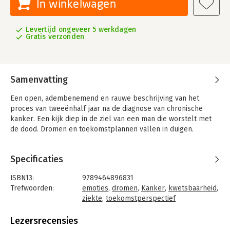
In winkelwagen
Levertijd ongeveer 5 werkdagen
Gratis verzonden
Samenvatting
Een open, adembenemend en rauwe beschrijving van het
proces van tweeënhalf jaar na de diagnose van chronische
kanker. Een kijk diep in de ziel van een man die worstelt met
de dood. Dromen en toekomstplannen vallen in duigen.
Het geeft een verrassende inkijk in de emoties van een man.
Verbluffend hoe Ronald met humor blijft zoeken naar
Specificaties
oplossingen. Een transformatieverhaal naar een nieuwe
identiteit en een nieuwe manier van (zinvol) leven. Lessen uit
ISBN13:
9789464896831
zijn jeugd, studie en werk komen nu van pas. Gefascineerd
Trefwoorden:
emoties
,
dromen
,
Kanker
,
kwetsbaarheid
,
kruip je in het hoofd van Ronald.
ziekte
,
toekomstperspectief
Taal:
Nederlands
Een indrukwekkend, pragmatisch boek dat hoop en inspiratie
Bindwijze:
paperback
Lezersrecensies
biedt. Een must-read voor iedereen die geïnteresseerd is in
Aantal pagina's:
270