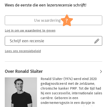
persoonlijke ontwikkeling en levenslessen. Wees bereid om
Uitgever:
Boekscout
Wees de eerste die een lezersrecensie schrijft!
geraakt te worden.
Druk:
1
Verschijningsdatum:
6-12-2023
?
Uw waardering
Hoofdrubriek:
Mens en maatschappij
,
Psychologie
Log in om uw waardering te geven
Schrijf een recensie
Lees ons recensiebeleid
Over Ronald Sluiter
Ronald Sluiter (1974) werd eind 2020 
gediagnosticeerd met de zeldzame, 
chronische kanker PMP. Tot die tijd had 
hij een succesvolle, internationale sales 
carrière. Geboren in een 
ondernemersgezin in een dorpje in 