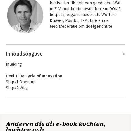
bestseller 'Ik heb een goed idee. Wat 
nu?' Vanuit het innovatiebureau DOK 5 
helpt hij organisaties zoals Wolters 
Kluwer, PostNL, T-Mobile en de 
Mediafederatie om doelgericht te 
innoveren en effectief 
innovatieprojecten te realiseren.

Hij is oud-bestuurslid van de 
Inhoudsopgave
Nederlandse Orde van Uitvinders, 
bedenker van het internationaal 
Inleiding
succesvolle Vakantielandenspel, 
spreker bij Speakers Academy en start-
Deel 1: De Cycle of Innovation
up mentor bij YES!Delft.
Stap#1 Open up
Stap#2 Why
Stap#3 What
Stap#4 How
Stap#5 Plan
Stap#6 Check
Stap#7 Engage
Anderen die dit e-book kochten,
Stap#8 Organize
kochten ook
Stap#9 Execute