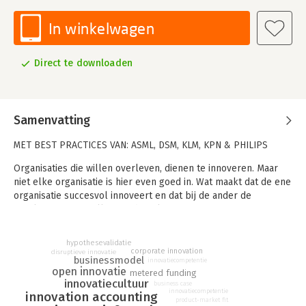
In winkelwagen
Direct te downloaden
Samenvatting
MET BEST PRACTICES VAN: ASML, DSM, KLM, KPN & PHILIPS
Organisaties die willen overleven, dienen te innoveren. Maar
niet elke organisatie is hier even goed in. Wat maakt dat de ene
organisatie succesvol innoveert en dat bij de ander de
resultaten tegenvallen? Is de uitkomst van innovatie te
managen? Maar hoe doe je dat dan? En hoe pakken andere
organisaties dit aan?
hypothesevalidatie
corporate innovation
disruptieve innovatie
Innovatie is meer dan geeltjes plakken, gewoon maar iets
businessmodel
innovatiecompetentie
open innovatie
metered funding
proberen of roepen dat fouten maken mag. Het succes van
innovatiecultuur
business case
innovatie hangt af van verschillende elementen die onderling
innovatiecompetentie
innovation accounting
sterk verbonden zijn.
product-market fit