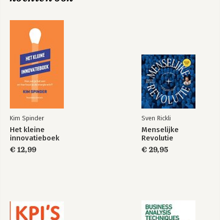
Stap#10 Monitor
Deel 2: De best practice
DSM
Philips
KPN
ASML
KLM
Tot slot
Dankwoord
Kim Spinder
Sven Rickli
Deel 3: Bijlagen
Het kleine
Menselijke
1 De stratenmaker case
innovatieboek
Revolutie
2 Checklist
€ 12,99
€ 29,95
3 De Cycle of Innovation canvas
4 Overzicht innovatiemodellen