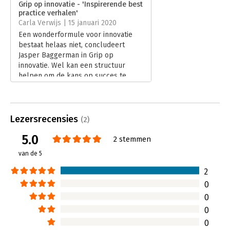
Grip op innovatie - 'Inspirerende best
Druk:
1
practice verhalen'
Verschijningsdatum:
29-11-2019
Carla Verwijs | 15 januari 2020
Een wonderformule voor innovatie
Hoofdrubriek:
Strategisch management
bestaat helaas niet, concludeert
Jasper Baggerman in Grip op
innovatie. Wel kan een structuur
helpen om de kans op succes te
vergroten.
Lees verder
Lezersrecensies
(2)
5.0
2 stemmen
van de 5
2
0
0
0
0