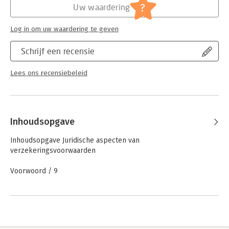
?
Uw waardering
Hoofdrubriek:
Juridisch
Serie:
ACIS Serie - UvA Amsterdam Centre for
Log in om uw waardering te geven
Insurance Studies
Schrijf een recensie
Lees ons recensiebeleid
Inhoudsopgave
Inhoudsopgave Juridische aspecten van
verzekeringsvoorwaarden
Voorwoord / 9
1 De reikwijdte van het contra-proferentembeginsel in het
verzekeringsrecht. Over beurspolissen, makelaarspolissen,
onduidelijke vragenlijsten en een algemene contra-
proferentemregel in het verzekeringsrecht – Dr. M.L.