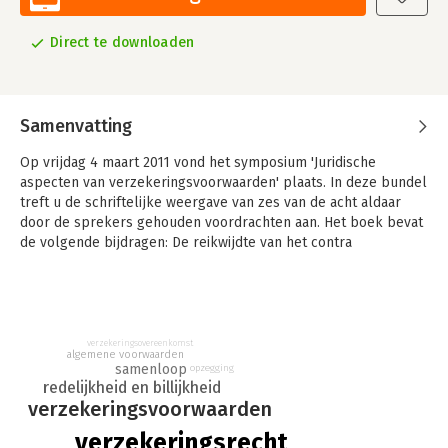
Direct te downloaden
Samenvatting
Op vrijdag 4 maart 2011 vond het symposium 'Juridische
aspecten van verzekeringsvoorwaarden' plaats. In deze bundel
treft u de schriftelijke weergave van zes van de acht aldaar
door de sprekers gehouden voordrachten aan. Het boek bevat
de volgende bijdragen: De reikwijdte van het contra
proferentem-beginsel in het verzekeringsrecht; De toepassing
van de maatstaven van redelijkheid en billijkheid in het
verzekeringsrecht; Samenloop en de na-u-clausule, een
recapitulatie van de stand van zaken; Tussentijdse
opzeggingsmogelijkheden in de verzekeringsovereenkomst;
verzekeringsovereenkomst
algemene voorwaarden
Uitleg van de 'valuation clause' in een makelaarspolis; De
samenloop
opzegging
omstandighedenmelding onder claims made-verzekeringen,
redelijkheid en billijkheid
een analyse.
verzekeringsvoorwaarden
In de bijdragen wordt wetenschappelijke diepgang
verzekeringsrecht
gecombineerd met praktische toepasbaarheid. Naast het