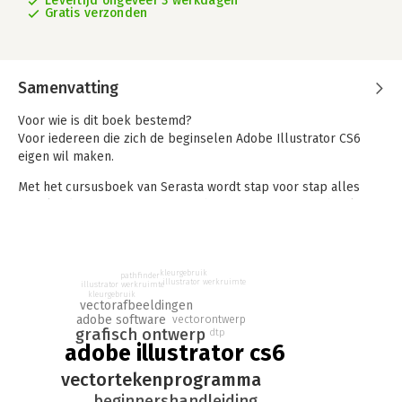
Levertijd ongeveer 3 werkdagen
Gratis verzonden
Samenvatting
Voor wie is dit boek bestemd?
Voor iedereen die zich de beginselen Adobe Illustrator CS6
eigen wil maken.
Met het cursusboek van Serasta wordt stap voor stap alles
uitgelegd wat u moet weten om het programma te gebruiken.
Elk hoofdstuk staat boordevol oefeningen die u kunt maken.
Illustrator is het toonaangevende tekenprogramma voor het
ontwerpen van Logo's, symbolen, plattegronden etc.
kleurgebruik
pathfinder
illustrator werkruimte
illustrator werkruimte
Met dit boek leert u onder andere:
kleurgebruik
vectorafbeeldingen
- De opzet van Adobe Illustrator
adobe software
vectorontwerp
- Het tekengebied aanpassen
grafisch ontwerp
dtp
- De werkomgeving
adobe illustrator cs6
- Behandeling van de belangrijkste gereedschappen, menu's
vectortekenprogramma
en paletten
- Snel in- en uitzoomen
beginnershandleiding