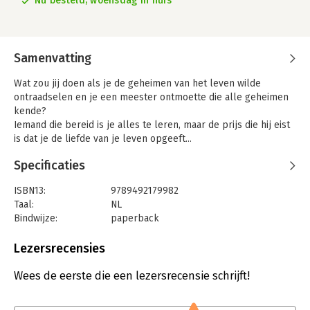
Nu besteld, woensdag in huis
Samenvatting
Wat zou jij doen als je de geheimen van het leven wilde
ontraadselen en je een meester ontmoette die alle geheimen
kende?
Iemand die bereid is je alles te leren, maar de prijs die hij eist
is dat je de liefde van je leven opgeeft...
Welke opdracht is dwingender? De ultieme liefde ervaren? Of
Specificaties
het antwoord vinden op alle vragen van de mensheid?
Lees het op waarheid gebaseerde verhaal van Chaim Vital in De
ISBN13:
9789492179982
kabbalist van Geert Kimpen.
Taal:
NL
Een gedurfd debuut, dat in vijftien talen is verschenen en
Bindwijze:
paperback
honderdduizenden lezers bereikte!
Aantal pagina's:
348
Uitgever:
London Books
Lezersrecensies
Jij betaalt de prijs voor je dromen.
Druk:
30
Jij volgt je hart.
Verschijningsdatum:
28-12-2017
Wees de eerste die een lezersrecensie schrijft!
Het is heel onverstandig wat je doet, maar uit onverstandige
mensen zijn de grootste dingen voortgekomen.
Hoofdrubriek:
Literatuur en romans