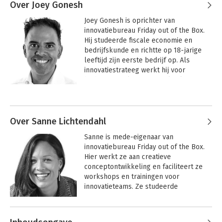
Over Joey Gonesh
Joey Gonesh is oprichter van 
innovatiebureau Friday out of the Box. 
Hij studeerde fiscale economie en 
bedrijfskunde en richtte op 18-jarige 
leeftijd zijn eerste bedrijf op. Als 
innovatiestrateeg werkt hij voor 
bedrijven zoals NS, ProRail, Nike en HP 
Enterprise. Hij begeleidt directies bij 
het leidinggeven aan innovatie en hij 
helpt innovatieteams bij het bedenken 
en ontwikkelen van creatieve ideeën.

Over Sanne Lichtendahl
Sanne is mede-eigenaar van 
 Joey is gastdocent aan verschillende 
innovatiebureau Friday out of the Box. 
universiteiten en spreekt het liefst over 
Hier werkt ze aan creatieve 
creativiteit, innovatie en 
conceptontwikkeling en faciliteert ze 
ondernemerschap.

workshops en trainingen voor 
innovatieteams. Ze studeerde 
 Voetbal is zijn tweede liefde. Als 
communicatiemanagement in Groningen 
jeugdtrainer staat hij op het veld bij 
en ze werkte eerder als interim-
DESTO in Vleuten. En van die 9-jarigen 
marketeer voor verschillende 
leert hij misschien nog wel het meest. 