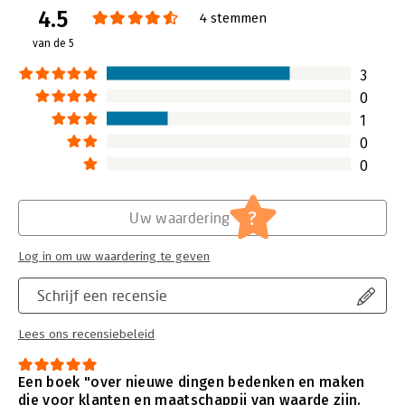
4.5
Verschijningsdatum:
14-10-2021
4 stemmen
van de 5
Hoofdrubriek:
Verandermanagement
3
0
1
0
0
?
Uw waardering
Log in om uw waardering te geven
Schrijf een recensie
Lees ons recensiebeleid
Een boek "over nieuwe dingen bedenken en maken
die voor klanten en maatschappij van waarde zijn.