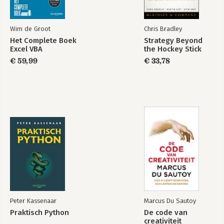
3. Verlichting
4. Verificatie
Het communiceren van innovatieve ideeën
Wim de Groot
Chris Bradley
Wat gaat er vaak mis?
Het Complete Boek
Strategy Beyond
Het Wow-how-now-model
Excel VBA
the Hockey Stick
Jouw innovatiebrein
€ 59,99
€ 33,78
De drie netwerken van creatie
Conclusie
HOOFDSTUK 3 ‘O NEE, EEN SH*TIDEE!’
Het emotionele creatieve proces
Het emotionele proces
Emotionele blokkades
Angst hackt je brein
Conclusie
HOOFDSTUK 4 ‘IK GELOOF NIET IN: HET KAN NIET’
Het ontwikkelen van je creatief zelfvertrouwen
Het kan altijd
Ontwikkel je creatief zelfvertrouwen met ERNIE
Peter Kassenaar
Marcus Du Sautoy
Conclusie
Praktisch Python
De code van
creativiteit