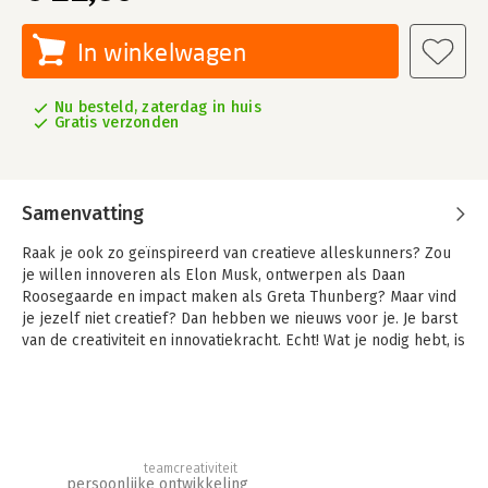
In winkelwagen
Nu besteld, zaterdag in huis
Gratis verzonden
Samenvatting
Raak je ook zo geïnspireerd van creatieve alleskunners? Zou
je willen innoveren als Elon Musk, ontwerpen als Daan
Roosegaarde en impact maken als Greta Thunberg? Maar vind
je jezelf niet creatief? Dan hebben we nieuws voor je. Je barst
van de creativiteit en innovatiekracht. Echt! Wat je nodig hebt, is
een boost van jouw creatief zelfvertrouwen. En dat kun je zelf
ontwikkelen.
Innovatie gaat te vaak over ingewikkelde processen, nieuwe
technologie en dikke portemonnees. Maar dan mis je een
cruciaal inzicht. Elk innovatief idee ontstaat in één individueel
teamcreativiteit
persoonlijke ontwikkeling
brein. Het creatieve proces dat volgt, voelt als een