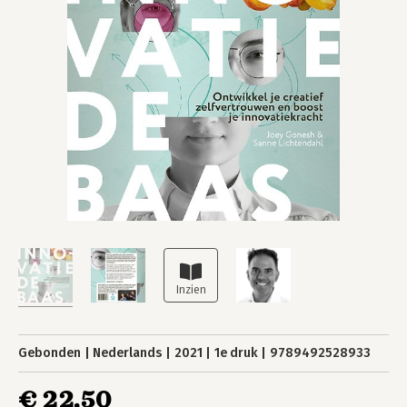
Gebonden
Nederlands
2021
1e druk
9789492528933
€ 22,50