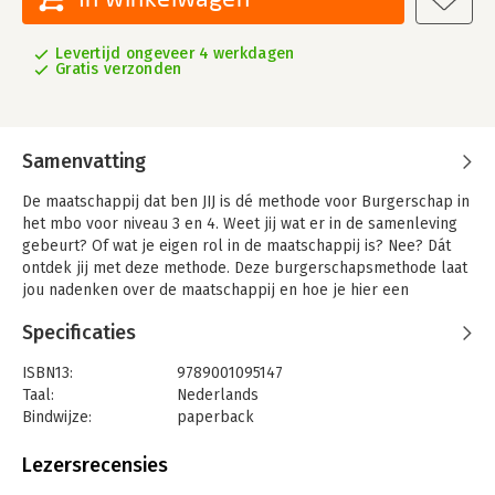
Levertijd ongeveer 4 werkdagen
Gratis verzonden
Samenvatting
De maatschappij dat ben JIJ is dé methode voor Burgerschap in
het mbo voor niveau 3 en 4. Weet jij wat er in de samenleving
gebeurt? Of wat je eigen rol in de maatschappij is? Nee? Dát
ontdek jij met deze methode. Deze burgerschapsmethode laat
jou nadenken over de maatschappij en hoe je hier een
positieve invloed op kunt uitoefenen. In deze methode ga je
Specificaties
aan de slag met kritische denkvaardigheden. Je leert hoe je je
kunt verplaatsen in anderen én hoe een overtuiging tot stand
ISBN13:
9789001095147
komt.
Taal:
Nederlands
Bindwijze:
paperback
Aantal pagina's:
280
Uitgever:
Noordhoff
Lezersrecensies
Druk:
1