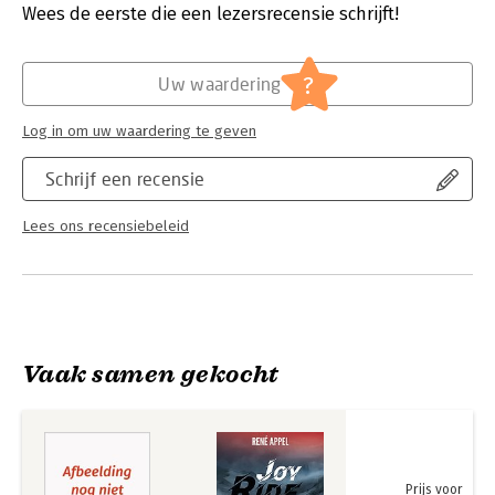
Verschijningsdatum:
29-12-2025
Wees de eerste die een lezersrecensie schrijft!
Hoofdrubriek:
Schoolboeken
?
Uw waardering
Log in om uw waardering te geven
Schrijf een recensie
Lees ons recensiebeleid
Vaak samen gekocht
Prijs voor