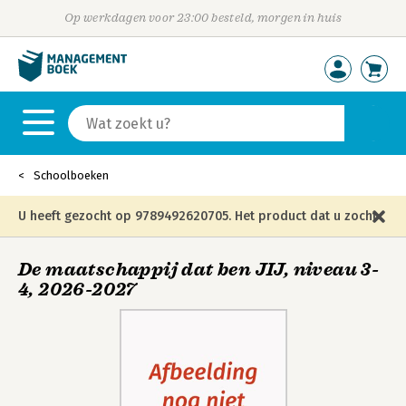
Op werkdagen voor 23:00 besteld, morgen in huis
Schoolboeken
U heeft gezocht op 9789492620705. Het product dat u zocht
is niet meer in die editie leverbaar en is vervangen door de
De maatschappij dat ben JIJ, niveau 3-
4, 2026-2027
onderstaande editie.