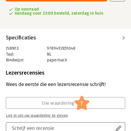
Op voorraad
Vandaag voor 23:00 besteld, zaterdag in huis
Specificaties
ISBN13:
9789492851048
Taal:
NL
Bindwijze:
paperback
Aantal pagina's:
180
Uitgever:
OPZIJ B.V.
Lezersrecensies
Druk:
1
Verschijningsdatum:
24-7-2020
Wees de eerste die een lezersrecensie schrijft!
Hoofdrubriek:
Literatuur en romans
?
Uw waardering
Log in om uw waardering te geven
Schrijf een recensie