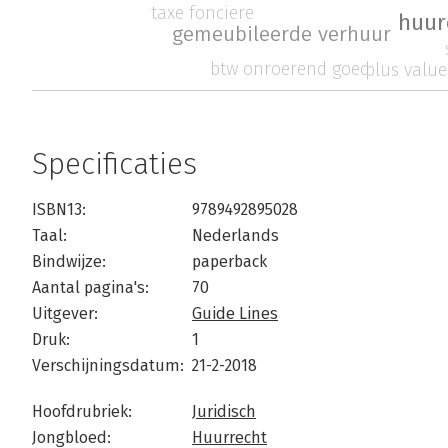
taxe fonciere
huur
gemeubileerde verhuur
btw onroerend goed
plus value
Specificaties
ISBN13:
9789492895028
Taal:
Nederlands
Bindwijze:
paperback
Aantal pagina's:
70
Uitgever:
Guide Lines
Druk:
1
Verschijningsdatum:
21-2-2018
Hoofdrubriek:
Juridisch
Jongbloed:
Huurrecht