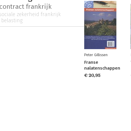
contract frankrijk
sociale zekerheid frankrijk
 belasting
Peter Gillissen
Franse
nalatenschappen
€ 20,95