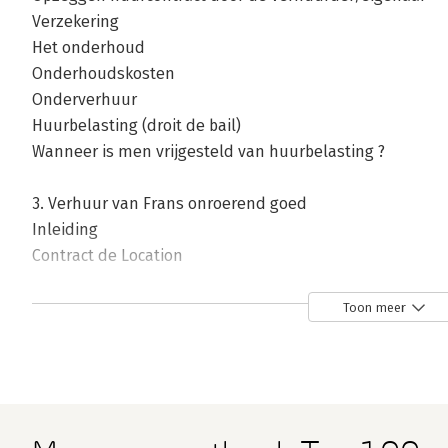
Verzekering
Het onderhoud
Onderhoudskosten
Onderverhuur
Huurbelasting (droit de bail)
Wanneer is men vrijgesteld van huurbelasting ?
3. Verhuur van Frans onroerend goed
Inleiding
Contract de Location
Verhuur voor permanente bewoning
Loi Mermaz
Toon meer
Gewone verhuur van onroerend goed
Minimale huurperiode
Opzeggen van het huurcontract door de huurder
Opzeggen huurcontract door de verhuurder
Huursom en huurverhoging