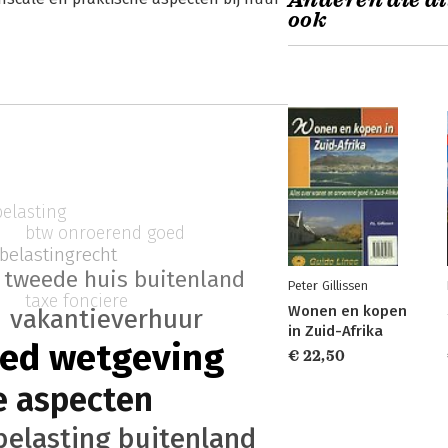
Anderen die di
ook
belasting
btw onroerend goed
belastingrecht
tweede huis buitenland
Peter Gillissen
taxe fonciere
Wonen en kopen
vakantieverhuur
in Zuid-Afrika
oed wetgeving
€ 22,50
le aspecten
belasting buitenland