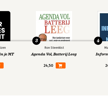
3
4
izen
Ron Steenkist
Ma
in je MT
Agenda Vol, Batterij Leeg
Infor
24,50
2
houwd ?
erend goed