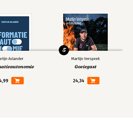
5
rtijn Aslander
Martijn Verspeek
matieautonomie
Goeiegast
4,99
24,34