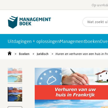
Op werkda
Uitdagingen + oplossingen
Managementboeken
Ove
Boeken
Juridisch
Huren en verhuren van een huis in Fr