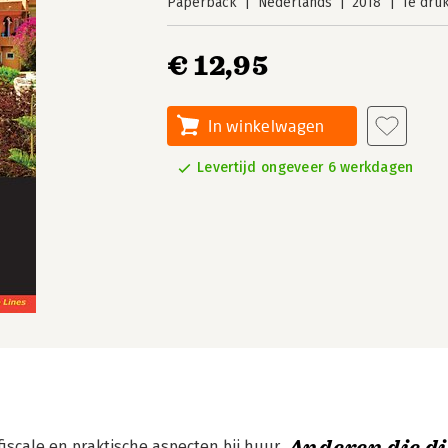
Paperback
Nederlands
2018
1e dru
€ 12,95
In winkelwagen
Levertijd ongeveer 6 werkdagen
fiscale en praktische aspecten bij huur