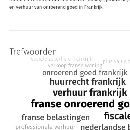
en verhuur van onroerend goed in Frankrijk.
Trefwoorden
sociale zekerheid frankrijk
plus value 
verkoop franse woning
onroerend goed frankrijk
huurrecht frankrijk
verhuur frankrijk
franse onroerend g
fisca
franse belastingen
nederlandse 
professionele verhuur