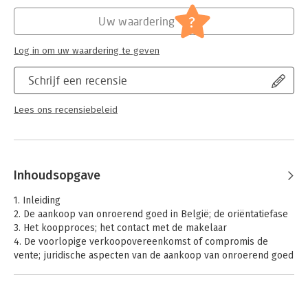
Hoofdrubriek:
Juridisch
Jongbloed:
Onroerend goed recht [vastgoed]
?
Uw waardering
Serie:
Wonen en kopen in
Log in om uw waardering te geven
Schrijf een recensie
Lees ons recensiebeleid
Inhoudsopgave
1. Inleiding
2. De aankoop van onroerend goed in België; de oriëntatiefase
3. Het koopproces; het contact met de makelaar
4. De voorlopige verkoopovereenkomst of compromis de
vente; juridische aspecten van de aankoop van onroerend goed
5. Notariële aspecten en notariskosten bij aankoop van
Belgisch onroerend goed
6. Uw burgerlijke staat bij aankoop van Belgisch onroerend