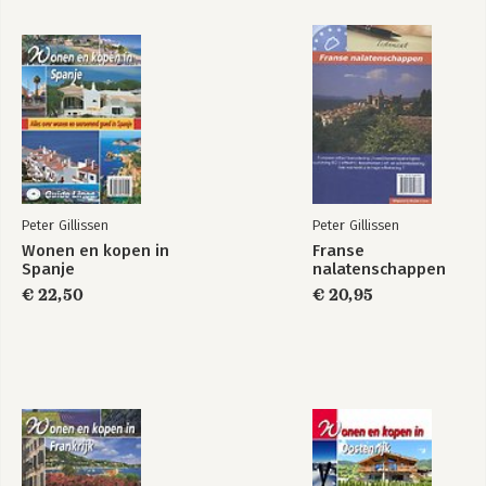
26. Belastingen op dividenden en intresten (roerende
voorheffing)
27. Aftrekbaarheid van hypotheekrente in België
28. Uw zorgverzekering bij vestiging in België
Bijlagen
Adressen- en internetoverzicht
Bestelformulieren
Bronnen
Peter Gillissen
Peter Gillissen
Wonen en kopen in
Franse
Spanje
nalatenschappen
€ 22,50
€ 20,95