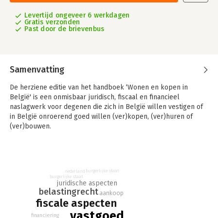
Levertijd ongeveer 6 werkdagen
Gratis verzonden
Past door de brievenbus
Samenvatting
De herziene editie van het handboek ‘Wonen en kopen in
België' is een onmisbaar juridisch, fiscaal en financieel
naslagwerk voor degenen die zich in België willen vestigen of
in België onroerend goed willen (ver)kopen, (ver)huren of
(ver)bouwen.
Wonen en Kopen in België is het boek met de meest
gedetailleerde informatie over het Belgische koopproces, van
de oriëntatiefase tot en met het ondertekenen van de
koopovereenkomst. Er wordt uitgebreid ingegaan op de
burgerlijke staat
nederland
burgerlijke staat
juridische en fiscale aspecten van het kopen in België.
juridische aspecten
belastingrecht
aankoop
fiscale aspecten
vastgoed
financiering