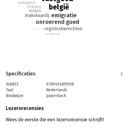
naslagwerk
belgië
vestiging
notaris
emigratie
makelaardij
onroerend goed
registratierechten
nederland
wetgeving
Specificaties
ISBN13:
9789492895158
Taal:
Nederlands
Bindwijze:
paperback
Aantal pagina's:
380
Uitgever:
Guide Lines
Lezersrecensies
Druk:
7
Verschijningsdatum:
24-6-2020
Wees de eerste die een lezersrecensie schrijft!