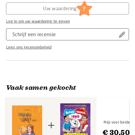
Hoofdrubriek:
Gezondheid
,
Jeugd
Serie:
Streepjesserie Geef me de 5
?
Uw waardering
Wil jij ook aan de slag met de emotiemeter uit dit boek?
Download deze gratis via de webshop van Geef me de 5:
https://www.geefmede5.nl/webshop/hulpmiddelen-en-tips.
Log in om uw waardering te geven
Schrijf een recensie
Lees ons recensiebeleid
Vaak samen gekocht
Prijs voor beide
€ 30,50