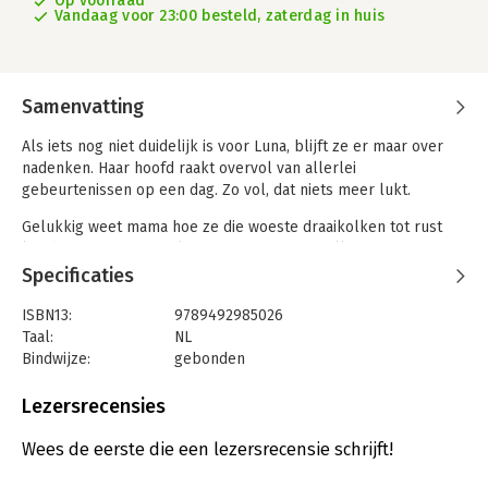
Op voorraad
Vandaag voor 23:00 besteld, zaterdag in huis
Samenvatting
Als iets nog niet duidelijk is voor Luna, blijft ze er maar over
nadenken. Haar hoofd raakt overvol van allerlei
gebeurtenissen op een dag. Zo vol, dat niets meer lukt.
Gelukkig weet mama hoe ze die woeste draaikolken tot rust
kan brengen. Samen sluiten Luna en mama alle openstaande
mappen. Ze bedenken slimme plannetjes, zodat Luna weet wat
Specificaties
ze de volgende keer kan doen.
Luna leert hoe haar hoofd werkt en hoe zij zelf kan herkennen
ISBN13:
9789492985026
en voorkomen dat haar hoofd vol raakt. Dat is handig!
Taal:
NL
Bindwijze:
gebonden
• Een boekje om zelf of samen te lezen.
Aantal pagina's:
48
• Ontwikkeld door experts op het gebied van autisme.
Uitgever:
High 5 Publishers
Lezersrecensies
• Helpend voor iedereen die dit streepje – een vol hoofd
Druk:
1
hebben – herkent.
Verschijningsdatum:
6-12-2019
Wees de eerste die een lezersrecensie schrijft!
• Informatief en met praktische tips.
• Geschikt voor kinderen van 6-12 jaar.