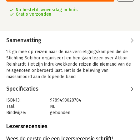
Nu besteld, woensdag in huis
Gratis verzonden
Samenvatting
‘Ik ga mee op reizen naar de nazivernietigingskampen die de
Stichting Sobibor organiseert en ben gaan lezen over Aktion
Reinhardt. Het zijn indrukwekkende reizen die niemand van de
reisgenoten onberoerd laat. Het is de beleving van
massamoord aan de lopende band.
Ik wil iets van mijn emoties en ervaringen in woorden vangen.
Specificaties
Ik heb mijn vriend en beeldend kunstenaar Jeroen Hermkens
gevraagd mee te gaan en zijn beeldend verhaal in tekening en
ISBN13:
9789493028784
litho vast te leggen. Het blijven eigen woorden en eigen
Taal:
NL
beelden, maar woord en beeld versterken elkaar. Dit is onze
Bindwijze:
gebonden
poging een persoonlijke bijdrage te leveren aan de blijvende
Aantal pagina's:
128
herinnering aan miljoenen Joden die in de Tweede
Uitgever:
Verbum, uitgeverij
Lezersrecensies
Wereldoorlog zijn vermoord.’
Druk:
1
Noem hun namen voert ons naar de nazivernietigingskampen
Verschijningsdatum:
24-3-2025
Wees de eerste die een lezersrecensie schrijft!