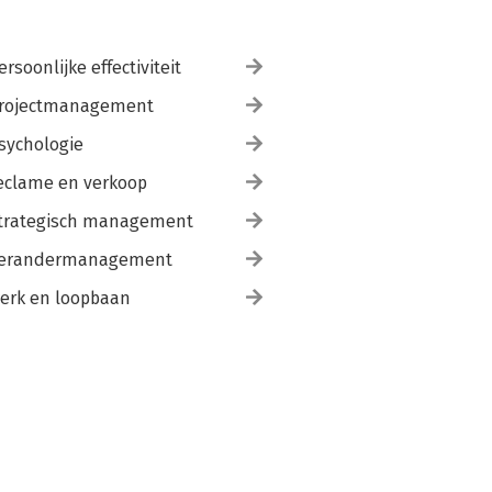
ersoonlijke effectiviteit
rojectmanagement
sychologie
eclame en verkoop
trategisch management
erandermanagement
erk en loopbaan