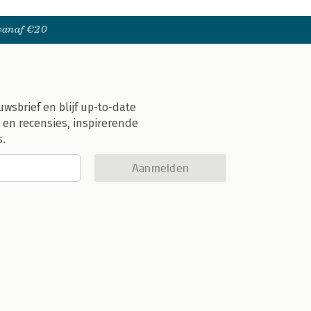
 vanaf €20
uwsbrief en blijf up-to-date
 en recensies, inspirerende
s.
Aanmelden