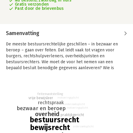
Nu besteld, zaterdag in huis
Gratis verzonden
Past door de brievenbus
Samenvatting
De meeste bestuursrechtelijke geschillen – in bezwaar en
beroep – gaan over feiten. Dat leidt vaak tot vragen voor
burgers, rechtshulpverleners, overheidsjuristen en
bestuursrechters. Wie moet de voor het nemen van een
bepaald besluit benodigde gegevens aanleveren? Wie is
verantwoordelijk voor de juistheid van de aangeleverde
gegevens? Wie draagt de gevolgen van het niet of te laat
beschikbaar komen van de noodzakelijke gegevens? Mogen
alle door het bestuursorgaan verzamelde feiten worden
feitenvaststelling
betrokken bij het nemen van een besluit? Wat is nodig om de
vrije bewijsleer
motiveringsplicht
rechtspraak
relevante feiten adequaat te (kunnen) waarderen in bezwaar
onderzoeksplicht
bezwaar en beroep
motiveringsplicht
en beroep?
overheid
praktijkgericht
bestuursrecht
Deze monografie biedt praktische handvatten voor het
beantwoorden van die, en aanverwante, alledaagse vragen voor
bewijsrecht
onderzoeksplicht
personen die vaak met bestuursrechtelijke bezwaar- en