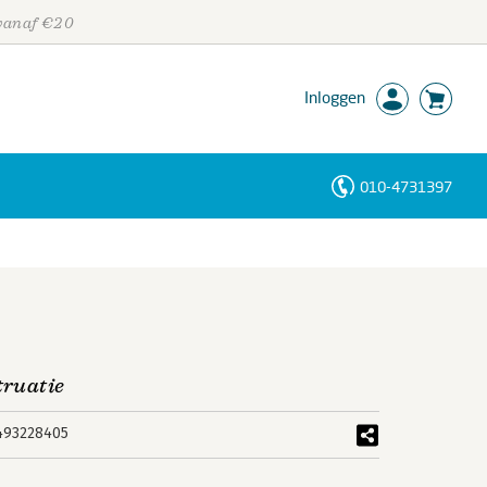
 vanaf €20
Inloggen
010-4731397
Personen
Trefwoorden
truatie
493228405