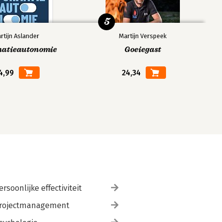
5
rtijn Aslander
Martijn Verspeek
matieautonomie
Goeiegast
4,99
24,34
ersoonlijke effectiviteit
rojectmanagement