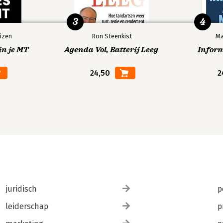
3
4
izen
Ron Steenkist
Ma
in je MT
Agenda Vol, Batterij Leeg
Infor
24,50
2
juridisch
p
leiderschap
p