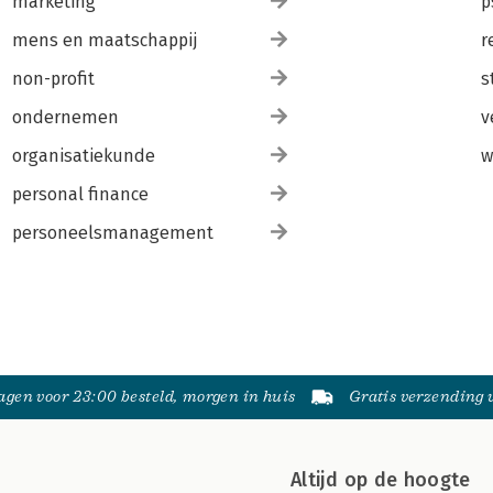
marketing
p
mens en maatschappij
r
non-profit
s
ondernemen
v
organisatiekunde
w
personal finance
personeelsmanagement
gen voor 23:00 besteld, morgen in huis
Gratis verzending
Altijd op de hoogte