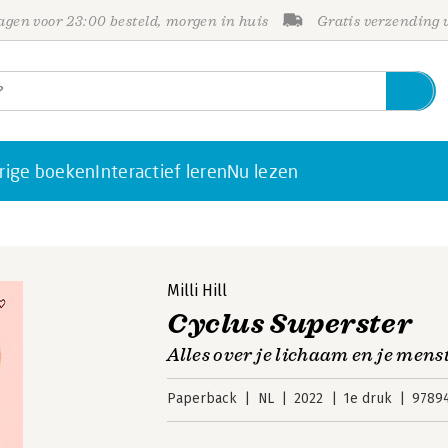
gen voor 23:00 besteld, morgen in huis
Gratis verzending
rige boeken
Interactief leren
Nu lezen
Milli Hill
Cyclus Superster
Alles over je lichaam en je mens
Paperback
NL
2022
1e druk
9789