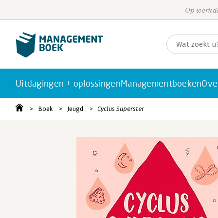
Op werkda
Uitdagingen + oplossingen
Managementboeken
Ove
Boek
Jeugd
Cyclus Superster