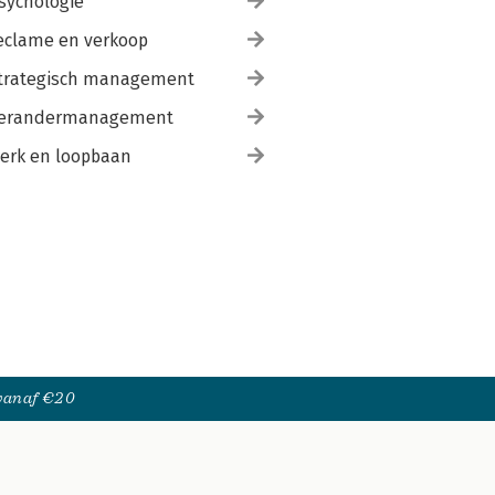
sychologie
eclame en verkoop
trategisch management
erandermanagement
erk en loopbaan
 vanaf €20