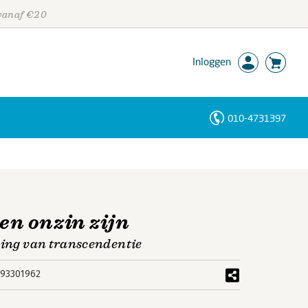
 vanaf €20
Inloggen
010-4731397
Personen
Trefwoorden
n onzin zijn
ging van transcendentie
93301962