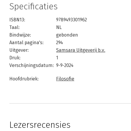
Specificaties
ISBN13:
9789493301962
Taal:
NL
Bindwijze:
gebonden
Aantal pagina's:
294
Uitgever:
Samsara Uitgeverij b.v.
Druk:
1
Verschijningsdatum:
9-9-2024
Hoofdrubriek:
Filosofie
Lezersrecensies