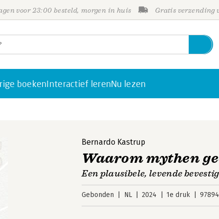
gen voor 23:00 besteld, morgen in huis
Gratis verzending
rige boeken
Interactief leren
Nu lezen
Bernardo Kastrup
Waarom mythen gee
Een plausibele, levende bevesti
Gebonden
NL
2024
1e druk
97894