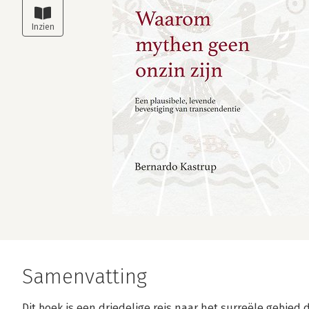
Samenvatting
Dit boek is een driedelige reis naar het surreële gebied