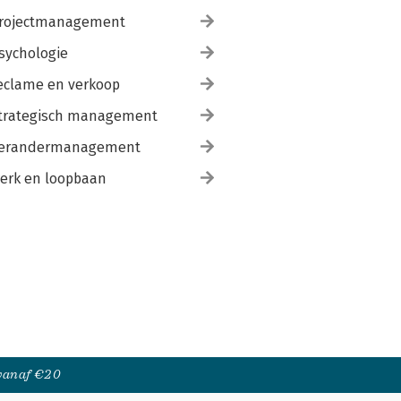
rojectmanagement
sychologie
eclame en verkoop
trategisch management
erandermanagement
erk en loopbaan
 vanaf €20