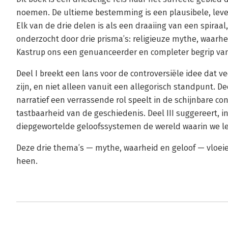
noemen. De ultieme bestemming is een plausibele, leve
Elk van de drie delen is als een draaiing van een spira
onderzocht door drie prisma’s: religieuze mythe, waarhe
Kastrup ons een genuanceerder en completer begrip van
Deel I breekt een lans voor de controversiële idee dat v
zijn, en niet alleen vanuit een allegorisch standpunt. Dee
narratief een verrassende rol speelt in de schijnbare c
tastbaarheid van de geschiedenis. Deel III suggereert, 
diepgewortelde geloofssystemen de wereld waarin we le
Deze drie thema’s — mythe, waarheid en geloof — vloeie
heen.