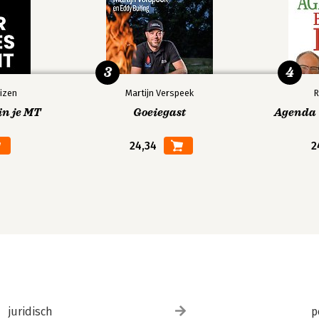
3
4
izen
Martijn Verspeek
R
in je MT
Goeiegast
Agenda V
24,34
2
juridisch
p