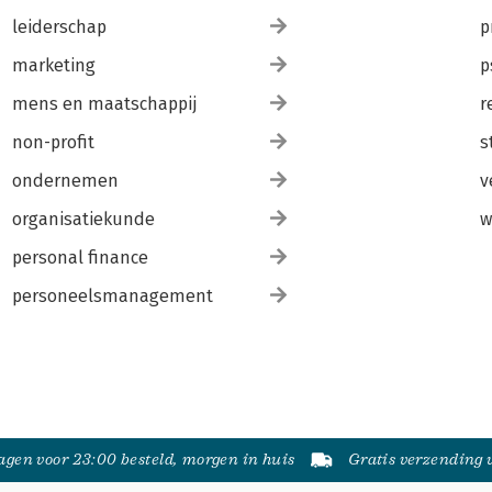
leiderschap
p
marketing
p
mens en maatschappij
r
non-profit
s
ondernemen
v
organisatiekunde
w
personal finance
personeelsmanagement
gen voor 23:00 besteld, morgen in huis
Gratis verzending