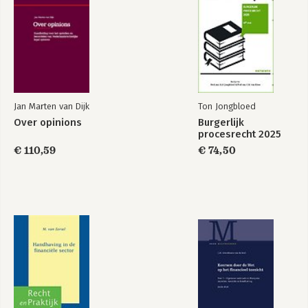
Uitvoeringswet verordening Europese coöperatieve
vennootschap
Wet rol werknemers bij Europese rechtspersonen
Wet op de ondernemingsraden
Ondernemingen
Wet op de Europese ondernemingsraden
Burgerlijk Wetboek, Boek 7 Bijzondere overeenkomsten
Jan Marten van Dijk
Ton Jongbloed
Handelsregisterwet 2007
Over opinions
Burgerlijk
Handelsregisterbesluit 2008
procesrecht 2025
Burgerlijk Wetboek, Boek 3 Vermogensrecht in het algemeen
€ 110,59
€ 74,50
Faillissementswet
Handelsnaamwet
Financieel recht
De Nederlandse Corporate Governance Code
Besluit inhoud bestuursverslag
Toekomstgericht bankieren
Maatschappelijk Statuut
Code Banken
Gedragsregels Nederlandse banken
Gedragscode verzekeraars 2018
Besluit artikel 10 overnamerichtlijn