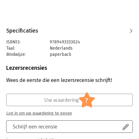
Specificaties
ISBN13:
9789493333024
Taal:
Nederlands
Bindwijze:
paperback
Aantal pagina's:
1812
Uitgever:
Ars Aequi Juridische Uitgeverij
Lezersrecensies
Druk:
27
Verschijningsdatum:
6-11-2023
Wees de eerste die een lezersrecensie schrijft!
Hoofdrubriek:
Juridisch
Jongbloed:
Ondernemingsrecht
?
Uw waardering
Serie:
Ars Aequi Wetseditie
Log in om uw waardering te geven
Schrijf een recensie