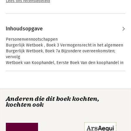
Lees ons recensiebeleid
Inhoudsopgave
Personenvennootschappen
Burgerlijk Wetboek , Boek 3 Vermogensrecht in het algemeen
Burgerlijk Wetboek, Boek 7a Bijzondere overeenkomsten;
vervolg
Wetboek van Koophandel, Eerste Boek Van den koophandel in
het algemeen
Burgerlijk Wetboek, Boek 2 Rechtspersonen
Wetboek van Burgerlijke Rechtsvordering, Derde Boek Van
regtspleging van onderscheiden aard
Burgerlijk Wetboek, Boek 10 Internationaal privaatrecht
Anderen die dit boek kochten,
Wet op de formeel buitenlandse vennootschappen
kochten ook
EESV-Verordening
Uitvoeringswet EESV-Verordening
SE-Verordening
Uitvoeringswet verordening Europese vennootschap
SCE-Verordening