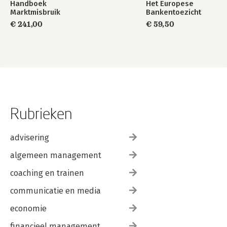
Handboek
Het Europese
Regeling prudentieel toezicht financiële groepen Wft
Marktmisbruik
Bankentoezicht
Verordening Marktmisbruik
€ 241,00
€ 59,50
Prospectusverordening
Wet giraal effectenverkeer
Wet toezicht trustkantoren 2018
Regeling toezicht trustkantoren 2018
Wet financiële betrekkingen met het buitenland
Wet inzake spaarbewijzen
Wet op de economische delicten
SER-Fusiegedragsregels 2015
Fondsenreglement
Rubrieken
Trefwoordenregister
advisering
algemeen management
coaching en trainen
communicatie en media
economie
financieel management