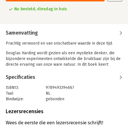
Nu besteld, dinsdag in huis
Samenvatting
Prachtig verwoord en van onschatbare waarde in deze tijd.
Douglas Harding wordt gezien als een mystieke denker, die
bijzondere experimenten ontwikkelde die bruikbaar zijn bij de
directe ervaring van onze ware natuur. In dit boek keert
Harding terug naar zijn christelijke oorsprong. Niettemin is
iedere bladzijde doordrenkt van de kern van zen – van de
Specificaties
onbevreesdheid, de beknoptheid, de alledaagsheid, zelfs de
humor ervan. In de ware geest van zen behield Harding de
ISBN13:
9789493394667
geest van zen, maar liet hij de vorm los.
Taal:
NL
Bindwijze:
gebonden
Wat uiteindelijk nodig is, is niet meer oefening, of meer
Aantal pagina's:
264
spirituele of mentale discipline, maar eerlijkheid, moed,
Uitgever:
Samsara Uitgeverij b.v.
Lezersrecensies
vertrouwen en vastberadenheid: de eerlijkheid om te zien wat
Druk:
1
er te zien valt zonder het te verdraaien, de moed om het
Verschijningsdatum:
18-2-2026
Wees de eerste die een lezersrecensie schrijft!
serieus te nemen, het vertrouwen om ernaar te handelen en