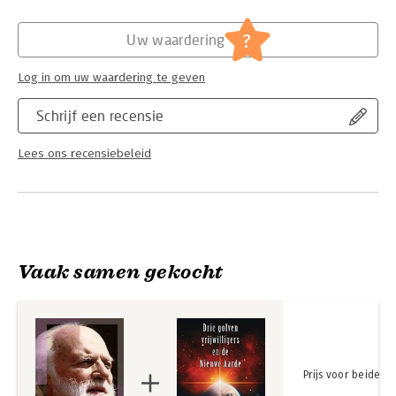
de vastberadenheid om gewoon rustig jezelf te blijven.
Hoofdrubriek:
Spiritualiteit
?
Uw waardering
Eerder verschenen van Douglas Harding in Nederlandse
vertaling 'De hoofdloze weg' (2021, oorspronkelijke titel: 'On
Having No Head') en 'Van daar naar Hier' (2025, oorspronkelijke
Log in om uw waardering te geven
titel: 'Face To No-Face').
Schrijf een recensie
Lees ons recensiebeleid
Vaak samen gekocht
Prijs voor beide