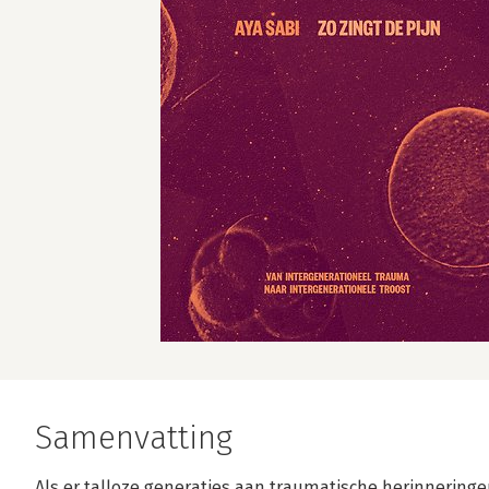
Samenvatting
Als er talloze generaties aan traumatische herinneringen