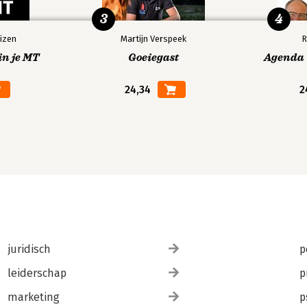
3
4
izen
Martijn Verspeek
R
in je MT
Goeiegast
Agenda V
24,34
2
juridisch
p
leiderschap
p
marketing
p