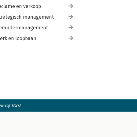
eclame en verkoop
trategisch management
erandermanagement
erk en loopbaan
 vanaf €20