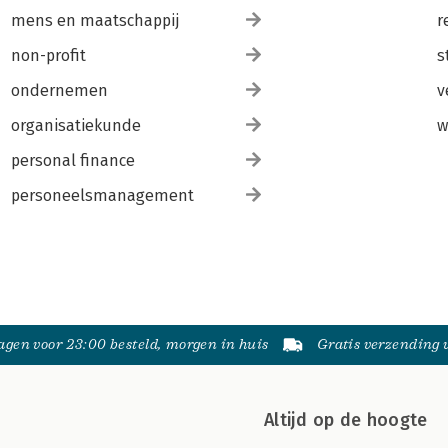
mens en maatschappij
r
non-profit
s
ondernemen
v
organisatiekunde
w
personal finance
personeelsmanagement
gen voor 23:00 besteld, morgen in huis
Gratis verzending
Altijd op de hoogte