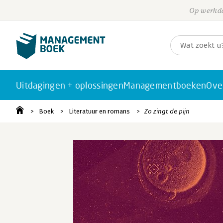
Op werkda
Uitdagingen + oplossingen
Managementboeken
Ove
Boek
Literatuur en romans
Zo zingt de pijn