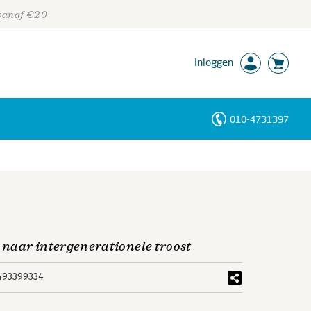
 vanaf €20
Inloggen
010-4731397
Personen
Trefwoorden
naar intergenerationele troost
493399334