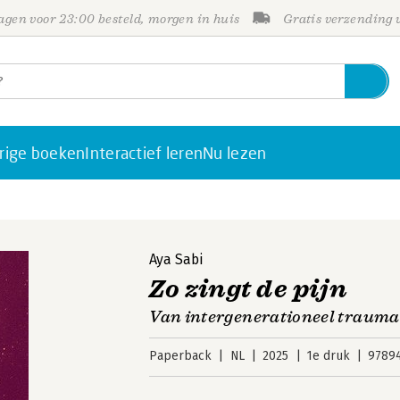
gen voor 23:00 besteld, morgen in huis
Gratis verzending
rige boeken
Interactief leren
Nu lezen
Aya Sabi
Zo zingt de pijn
Van intergenerationeel trauma 
Paperback
NL
2025
1e druk
9789