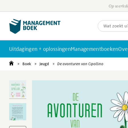
Op werkda
Uitdagingen + oplossingen
Managementboeken
Ove
Boek
Jeugd
De avonturen van Cipollino