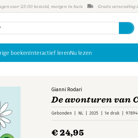
gen voor 23:00 besteld, morgen in huis
Gratis verzending
rige boeken
Interactief leren
Nu lezen
Gianni Rodari
De avonturen van C
Gebonden
NL
2025
1e druk
97894
€ 24,95