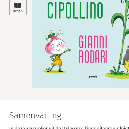
Samenvatting
In deze klassieker uit de Italiaanse kinderliteratuur leid