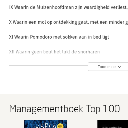
IX Waarin de Muizenhoofdman zijn waardigheid verliest,
X Waarin een mol op ontdekking gaat, met een minder g
XI Waarin Pomodoro met sokken aan in bed ligt
XII Waarin geen beul het lukt de snorharen
van Pirro Prei uit te trekken
Toon meer
XIII Waarin Meneer Erwt ongewild het leven
van de Ridder redt
XIV Waarin Meneer Erwt wordt opgehangen,
maar niet in de hemel komt
Managementboek Top 100
XV Waarin het vorige hoofdstuk wordt opgehelderd