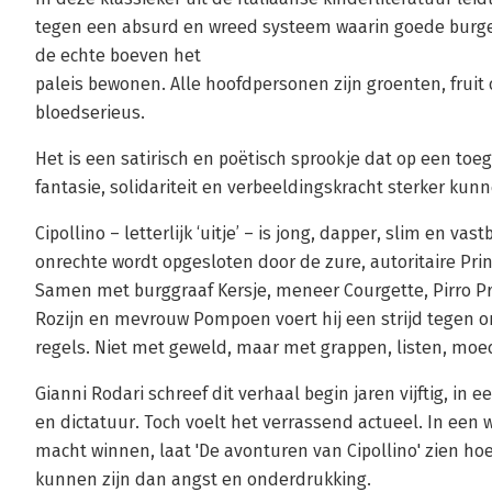
tegen een absurd en wreed systeem waarin goede burgers
de echte boeven het
paleis bewonen. Alle hoofdpersonen zijn groenten, fruit 
bloedserieus.
Het is een satirisch en poëtisch sprookje dat op een toe
fantasie, solidariteit en verbeeldingskracht sterker kun
Cipollino – letterlijk ‘uitje’ – is jong, dapper, slim en v
onrechte wordt opgesloten door de zure, autoritaire Pri
Samen met burggraaf Kersje, meneer Courgette, Pirro Pre
Rozijn en mevrouw Pompoen voert hij een strijd tegen o
regels. Niet met geweld, maar met grappen, listen, moe
Gianni Rodari schreef dit verhaal begin jaren vijftig, in
en dictatuur. Toch voelt het verrassend actueel. In een
macht winnen, laat 'De avonturen van Cipollino' zien hoe 
kunnen zijn dan angst en onderdrukking.