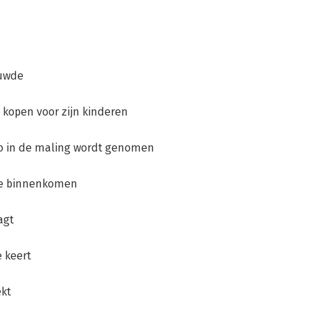
ouwde
 kopen voor zijn kinderen
ino in de maling wordt genomen
 ze binnenkomen
agt
e keert
ekt