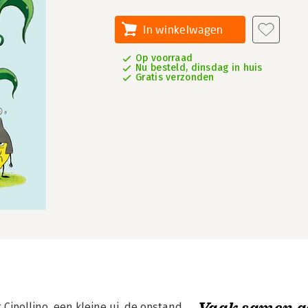
In winkelwagen
Op voorraad
Nu besteld, dinsdag in huis
Gratis verzonden
Vaak samen g
t Cipollino, een kleine ui, de opstand