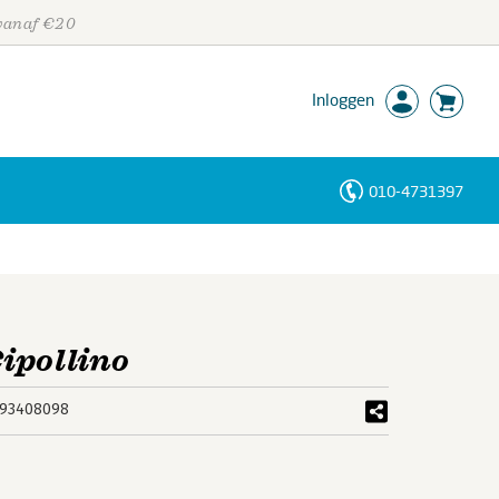
 vanaf €20
Inloggen
010-4731397
Personen
Trefwoorden
ipollino
93408098