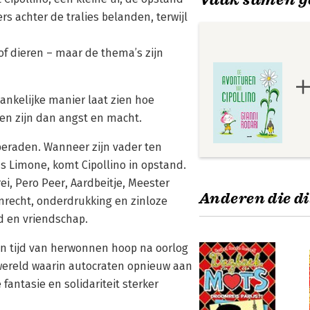
 achter de tralies belanden, terwijl
of dieren – maar de thema’s zijn
gankelijke manier laat zien hoe
nen zijn dan angst en macht.
astberaden. Wanneer zijn vader ten
ns Limone, komt Cipollino in opstand.
i, Pero Peer, Aardbeitje, Meester
Anderen die di
nrecht, onderdrukking en zinloze
d en vriendschap.
 een tijd van herwonnen hoop na oorlog
 wereld waarin autocraten opnieuw aan
fantasie en solidariteit sterker