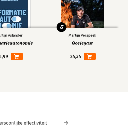
5
rtijn Aslander
Martijn Verspeek
matieautonomie
Goeiegast
4,99
24,34
ersoonlijke effectiviteit