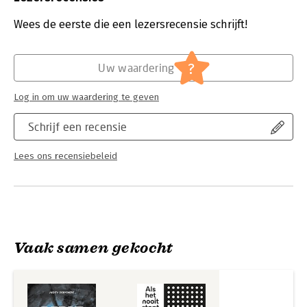
Druk:
1
Verschijningsdatum:
6-10-2025
Wees de eerste die een lezersrecensie schrijft!
Hoofdrubriek:
Geneeskunde
?
Uw waardering
Log in om uw waardering te geven
Schrijf een recensie
Lees ons recensiebeleid
Vaak samen gekocht