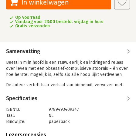
In winkelwagen
Op voorraad
Vandaag voor 23:00 besteld, vrijdag in huis
Gratis verzonden
Samenvatting
Beest in mijn hoofd is een rauw, eerlijk en indringend relaas
over leven met een obsessief-compulsieve stoornis – én over
hoe herstel mogelijk is, zelfs als alle hoop lijkt verdwenen.
De auteur vertelt haar verhaal van binnenuit, verweven met
getuigenissen van lotgenoten, naasten en hulpverleners. Een
boek vol inzichten, herkenning en hoop, met ruimte voor
Specificaties
kwetsbaarheid én strijdlust.
ISBN13:
9789493409347
Voor iedereen die zelf vecht, naast iemand staat, of écht wil
Taal:
NL
begrijpen wat OCD betekent.
Bindwijze:
paperback
Aantal pagina's:
187
Uitgever:
Borgerhoff & Lamberigts
Lezersrecensies