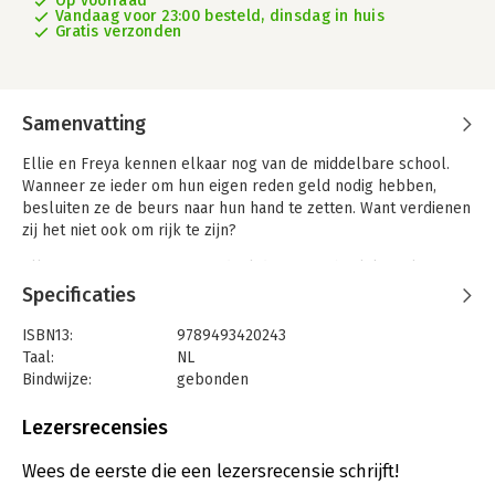
Op voorraad
Vandaag voor 23:00 besteld, dinsdag in huis
Gratis verzonden
Samenvatting
Ellie en Freya kennen elkaar nog van de middelbare school.
Wanneer ze ieder om hun eigen reden geld nodig hebben,
besluiten ze de beurs naar hun hand te zetten. Want verdienen
zij het niet ook om rijk te zijn?
Ellie tipt Freya over een aandeel dat waarschijnlijk snel meer
waard zal worden. Maar algauw wordt iedereen die dat gouden
Specificaties
aandeel bezit getroffen door mysterieuze en akelige kwalen.
En als hun vriendschap op de proef gesteld wordt, moet Ellie
ISBN13:
9789493420243
een onmogelijke keuze maken.
Taal:
NL
Bindwijze:
gebonden
'Geld verdienen' is een even scherpe als lichtvoetige roman
Aantal pagina's:
224
over schuld, boete en zusterschap – en over de woorden die
Uitgever:
Uitgeverij Pluim
Lezersrecensies
we gebruiken om onze daden te legitimeren.
Druk:
1
Verschijningsdatum:
24-6-2025
Wees de eerste die een lezersrecensie schrijft!