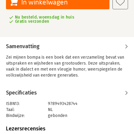
In winkelwagen
Nu besteld, woensdag in huis
Gratis verzonden
Samenvatting
​Zei mijnen bompa is een boek dat een verzameling bevat van
uitspraken en wijsheden van grootouders. Deze uitspraken,
vaak in dialect en met een vleugje humor, weerspiegelen de
volkswijsheid van eerdere generaties.
Specificaties
ISBN13:
9789493428744
Taal:
NL
Bindwijze:
gebonden
Aantal pagina's:
200
Uitgever:
Borgerhoff & Lamberigts
Lezersrecensies
Druk:
1