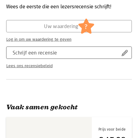
Verschijningsdatum:
22-5-2025
Wees de eerste die een lezersrecensie schrijft!
Hoofdrubriek:
Cadeauboeken
?
Uw waardering
Log in om uw waardering te geven
Schrijf een recensie
Lees ons recensiebeleid
Vaak samen gekocht
Prijs voor beide