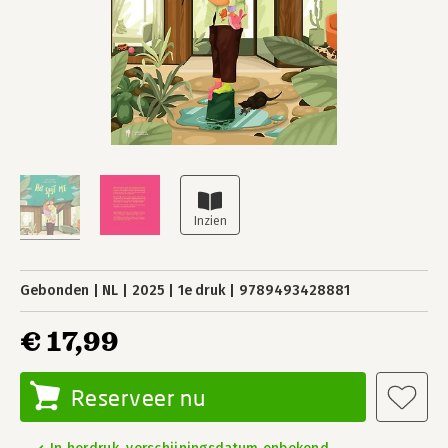
Gebonden
NL
2025
1e druk
9789493428881
€ 17,99
Reserveer nu