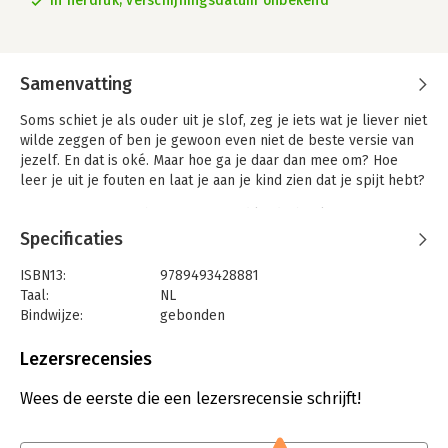
In herdruk, verschijningsdatum onbekend
Samenvatting
Soms schiet je als ouder uit je slof, zeg je iets wat je liever niet
wilde zeggen of ben je gewoon even niet de beste versie van
jezelf. En dat is oké. Maar hoe ga je daar dan mee om? Hoe
leer je uit je fouten en laat je aan je kind zien dat je spijt hebt?
Het spijt me is een hartverwarmend kinderboek over grote
emoties, fouten maken en opnieuw proberen. Met een
Specificaties
liefdevolle boodschap voor kinderen én ouders: ook als het
even misgaat, blijft liefde altijd bestaan.
ISBN13:
9789493428881
Taal:
NL
Een zacht en herkenbaar verhaal, perfect om samen te lezen
Bindwijze:
gebonden
en te praten over gevoelens.
Aantal pagina's:
32
Uitgever:
Borgerhoff & Lamberigts
Lezersrecensies
Druk:
1
Verschijningsdatum:
29-8-2025
Wees de eerste die een lezersrecensie schrijft!
Hoofdrubriek:
Jeugd