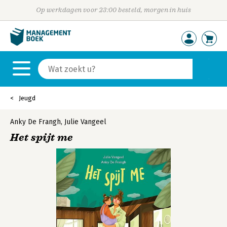
Op werkdagen voor 23:00 besteld, morgen in huis
Jeugd
Anky De Frangh
,
Julie Vangeel
Het spijt me