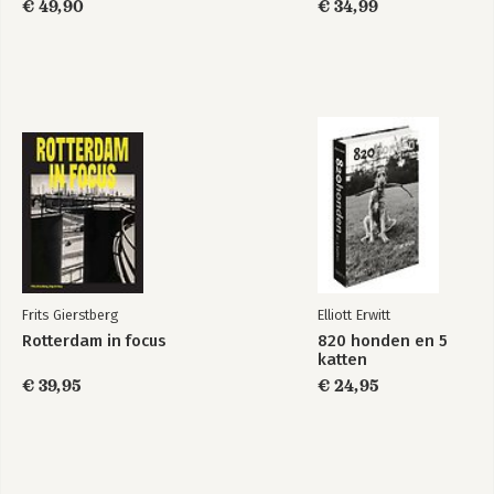
€ 49,90
€ 34,99
Frits Gierstberg
Elliott Erwitt
Rotterdam in focus
820 honden en 5
katten
€ 39,95
€ 24,95