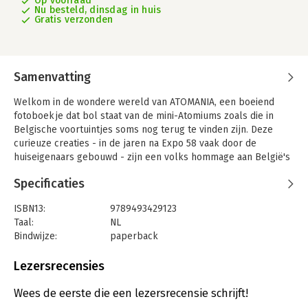
Op voorraad
Nu besteld, dinsdag in huis
Gratis verzonden
Samenvatting
Welkom in de wondere wereld van ATOMANIA, een boeiend
fotoboekje dat bol staat van de mini-Atomiums zoals die in
Belgische voortuintjes soms nog terug te vinden zijn. Deze
curieuze creaties - in de jaren na Expo 58 vaak door de
huiseigenaars gebouwd - zijn een volks hommage aan België's
bekendste toeristische trekpleister. In de zoeker van zijn
Specificaties
kamera ziet fotograaf Jo Voets een ultieme liefdesverklaring
aan een icoon van de modernistische architectuur, een
ISBN13:
9789493429123
kunstwerkje dat een alledaagse plek omtovert tot een
Taal:
NL
emotioneel, surrealistisch monument.
Bindwijze:
paperback
Step into the quirky world of ATOMANIA, a captivating photo
Aantal pagina's:
144
booklet that celebrates the charm of miniature Atomiums
Uitgever:
MER
Lezersrecensies
scattered across front gardens in Belgium. These whimsical
Druk:
1
structures, often crafted by amateurs in the years following
Verschijningsdatum:
13-5-2025
Wees de eerste die een lezersrecensie schrijft!
Expo 58, stand as tributes to one of Belgium’s most visited and