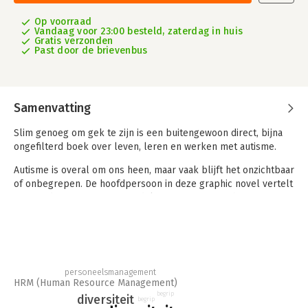
Op voorraad
Vandaag voor 23:00 besteld, zaterdag in huis
Gratis verzonden
Past door de brievenbus
Samenvatting
Slim genoeg om gek te zijn is een buitengewoon direct, bijna
ongefilterd boek over leven, leren en werken met autisme.
Autisme is overal om ons heen, maar vaak blijft het onzichtbaar
of onbegrepen. De hoofdpersoon in deze graphic novel vertelt
over uitdagingen en vooroordelen en samen met haar
eigenwijze kat Dokter Mat geeft ze praktische tips over hoe je
de kracht van neurodiversiteit benut en wederzijds begrip
creëert. Openhartig, beeldend en vol zelfspot.
Dit boek is een bron van herkenning, houvast en inspiratie voor
personeelsmanagement
mensen met autisme én hun omgeving. Het biedt bovendien
HRM (Human Resource Management)
een verrijkend perspectief voor onderwijs- en hr-
begrip
diversiteit
begrip
professionals en vele anderen die zich inspannen voor