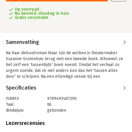
Op voorraad
Nu besteld, dinsdag in huis
Gratis verzonden
Samenvatting
Na haar debuutroman Waar zijn de wolken is theatermaker
Suzanne Grotenhuis terug met een tweede boek. Alhoewel ze
het zelf een ‘tussentijds’ boek noemt. Omdat het verhaal zo
urgent voelde, dat ze niet anders kon dan het ‘tussen alles
door’ te schrijven. Na een ellendige sessie bij een
relatietherapeut die niets opleverde, besluit Grotenhuis om
Specificaties
het heft in eigen handen te nemen. Ze begint een Excel-lijst te
maken waarin ze probeert te vatten hoe haar leven en gezin
ISBN13:
9789493487390
eigenlijk functioneert, en komt tot de ontdekking dat alles
Taal:
NL
hopeloos uit balans geraakt is. Hoe zijn ze hier
Bindwijze:
gebonden
terechtgekomen? Waarom is ze er zo blind voor geweest? En
Aantal pagina's:
152
is ze eigenlijk de enige? In De lijst van mijn leven gaat
Uitgever:
Borgerhoff & Lamberigts
Lezersrecensies
Grotenhuis op zoek naar antwoorden op die vragen.
Druk:
1