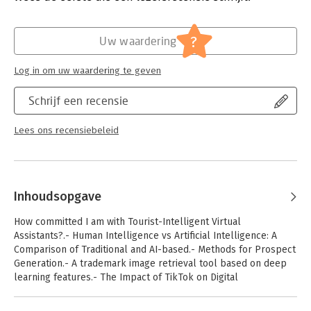
?
Uw waardering
Log in om uw waardering te geven
Schrijf een recensie
Lees ons recensiebeleid
Inhoudsopgave
How committed I am with Tourist-Intelligent Virtual
Assistants?.- Human Intelligence vs Artificial Intelligence: A
Comparison of Traditional and AI-based.- Methods for Prospect
Generation.- A trademark image retrieval tool based on deep
learning features.- The Impact of TikTok on Digital
Marketing&nbsp;Sentiment Analysis using web-based
platforms on virtual education during the 2020 lockdown.- The