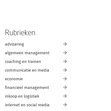
Post COVID-19 Shopping Experience: Thoughts on the Role of
Emerging Retail Technologies.- Contribution of Research and
Development to the Efficiency of Social Progress in Latin
America: Patents.- The Organizations’ Paths to Market
Success.- The Application of Text Mining for the analysis of
connotation in a Higher Education Institution.
Rubrieken
advisering
algemeen management
coaching en trainen
communicatie en media
economie
financieel management
inkoop en logistiek
internet en social media