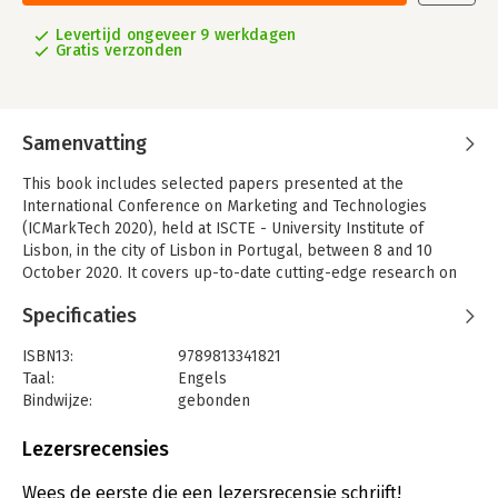
Levertijd ongeveer 9 werkdagen
Gratis verzonden
Samenvatting
This book includes selected papers presented at the
International Conference on Marketing and Technologies
(ICMarkTech 2020), held at ISCTE - University Institute of
Lisbon, in the city of Lisbon in Portugal, between 8 and 10
October 2020. It covers up-to-date cutting-edge research on
artificial intelligence applied in marketing, virtual and
Specificaties
augmented reality in marketing, business intelligence
databases and marketing, data mining and big data, marketing
ISBN13:
9789813341821
data science, web marketing, e-commerce and v-commerce,
Taal:
Engels
social media and networking, geomarketing and IoT, marketing
Bindwijze:
gebonden
automation and inbound marketing, machine learning applied
Uitgever:
Springer Nature Singapore
to marketing, customer data management and CRM, and
Serie:
Smart Innovation, Systems and
Lezersrecensies
neuromarketing technologies.
Technologies
Wees de eerste die een lezersrecensie schrijft!