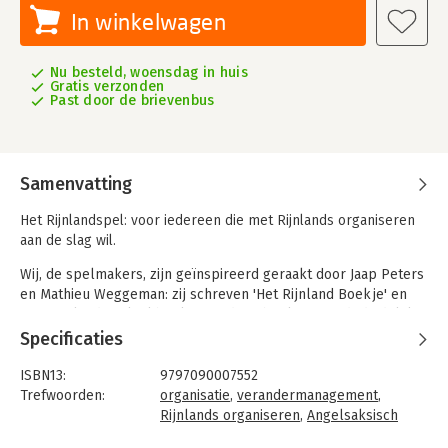
In winkelwagen
Nu besteld, woensdag in huis
Gratis verzonden
Past door de brievenbus
Samenvatting
Het Rijnlandspel: voor iedereen die met Rijnlands organiseren
aan de slag wil.
Wij, de spelmakers, zijn geïnspireerd geraakt door Jaap Peters
en Mathieu Weggeman: zij schreven 'Het Rijnland Boekje' en
'Het Rijnland Praktijkboekje'. In deze boekjes wordt duidelijk
waar de verschillen zitten tussen het Angelsaksisch
Specificaties
managementmodel en de Rijnlandse manier van denken en
werken.
ISBN13:
9797090007552
Trefwoorden:
organisatie
,
verandermanagement
,
Dit Rijnlandspel bestaat uit twee unieke kaartspellen en een
Rijnlands organiseren
,
Angelsaksisch
vragenlijst die op drie verschillende niveaus inzicht geven:
organiseren
,
het nieuwe werken