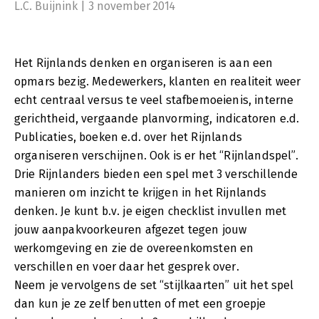
L.C. Buijnink | 3 november 2014
Gebruiksmogelijkheden:
·Bij verandertrajecten waar je op zoek bent naar nieuw
vocabulaire;
·Tijdens reorganisaties als managementlagen komen te
Het Rijnlands denken en organiseren is aan een
vervallen en de werkvloer meer verantwoordelijkheden krijgt;
·Tijdens “HEI”-dagen om de kloof tussen staf en
opmars bezig. Medewerkers, klanten en realiteit weer
lijnmanagement te dichten;
echt centraal versus te veel stafbemoeienis, interne
·In een teamoverleg om de persoonlijke voorkeuren
gerichtheid, vergaande planvorming, indicatoren e.d.
inzichtelijk te krijgen;
·In een sollicitatiegesprek om erachter te komen of
Publicaties, boeken e.d. over het Rijnlands
organisatiecultuur en sollicitant bij elkaar passen;
organiseren verschijnen. Ook is er het “Rijnlandspel”.
·Om te kunnen reflecteren en door te gaan.
Drie Rijnlanders bieden een spel met 3 verschillende
manieren om inzicht te krijgen in het Rijnlands
denken. Je kunt b.v. je eigen checklist invullen met
jouw aanpakvoorkeuren afgezet tegen jouw
werkomgeving en zie de overeenkomsten en
verschillen en voer daar het gesprek over.
Neem je vervolgens de set “stijlkaarten” uit het spel
dan kun je ze zelf benutten of met een groepje