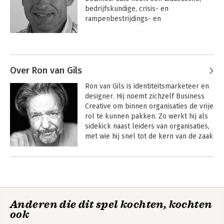
bedrijfskundige, crisis- en 
rampenbestrijdings- en 
organisatieontwikkelingsachtergrond.
Andere boeken door Jurriaan Cals
Over Ron van Gils
Ron van Gils is identiteitsmarketeer en 
designer. Hij noemt zichzelf Business 
Creative om binnen organisaties de vrije 
rol te kunnen pakken. Zo werkt hij als 
sidekick naast leiders van organisaties, 
met wie hij snel tot de kern van de zaak 
komt. Zijn stijl is holistisch, inspirerend 
en uitdagend. Zijn rol is die van de 
Andere boeken door Ron van Gils
vernieuwer, met expertise op 
creativiteit en organisatie-verhalen. Zijn 
Da's toch logisch
focus op betekenisgeving: “Dat is 
waarom mensen van je kopen en bij je 
Anderen die dit spel kochten, kochten
willen werken”. Je komt hem vooral 
ook
tegen bij verandertrajecten of 
Bekijk alle boeken